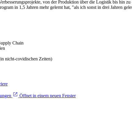
 Verbesserungsprojekte, von der Produktion über die Logistik bis hin z
gram in 1,5 Jahren mehr gelernt hat, "als ich sonst in drei Jahren geler
Supply Chain
den
n nicht-covidischen Zeiten)
iere
sungen
Öffnet in einem neuen Fenster