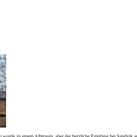
 wurde zu einem Albtraum, aber der herzliche Empfang bei Sandvik am