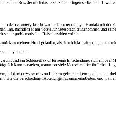
Minute einen Bus, der mich das letzte Stück bringen sollte, aber da war e
 in dem er untergebracht war - sein erster richtiger Kontakt mit der F
sten Tag, nachdem er am Vorstellungsgespräch teilgenommen und seine R
t seiner problematischen Reise bezahlen würde.
urück zu meinem Hotel gelaufen, als sie mich kontaktierten, um es mir m
ben lang bleiben.
arung und ein Schlüsselfaktor für seine Entscheidung, sich ein paar
ätigt. Ich kann verstehen, warum so viele Menschen hier ihr Leben lang
, bei dem er zwischen von Lehrern geleiteten Lernmodulen und drei
 lernt, wie die verschiedenen Abteilungen zusammenarbeiten, und währe