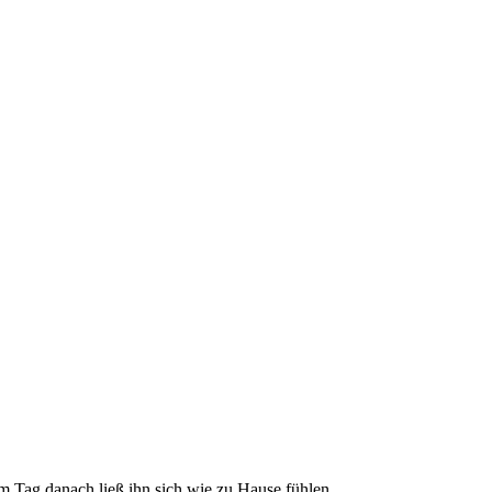
 Tag danach ließ ihn sich wie zu Hause fühlen.