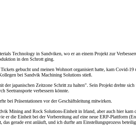
terials Technology in Sandviken, wo er an einem Projekt zur Verbesse
oduktion in den Schrott ging.
ine Tickets gebucht und meinen Wohnort organisiert hatte, kam Covid-19 u
Kollegen bei Sandvik Machining Solutions stieß.
t der japanischen Zeitzone Schritt zu halten". Sein Projekt drehte sic
rch Seetransporte verbessern könnte.
fte bei Präsentationen vor der Geschäftsleitung mitwirken.
ndvik Mining and Rock Solutions-Einheit in Irland, aber auch hier kam 
 wie er die Einheit bei der Vorbereitung auf eine neue ERP-Plattform (E
kt, das gerade erst anläuft, und ich durfte am Einstellungsprozess bete