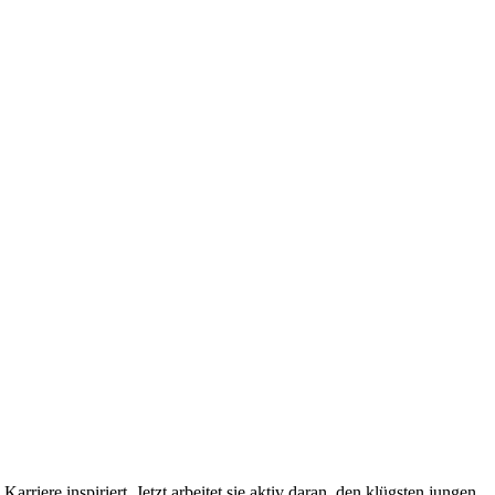
arriere inspiriert. Jetzt arbeitet sie aktiv daran, den klügsten jungen