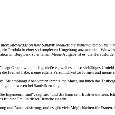
g more knowledge on how Sandvik products are implemented on the mine
ein, ein Produkt in einer so komplexen Umgebung anzuwenden. Wir wiss
Situation im Bergwerk zu erhalten. Meine Aufgabe ist es, die Herausfo
", sagt Groenewold, "ich genieße es, weil es ein so vielfältiges Umfel
 die Freiheit habe, meine eigene Persönlichkeit zu formen und meine e
ste. Sie empfängt Absolventen ihrer Alma Mater, um ihnen das Testberg
m Ingenieurwesen bei Sandvik zu folgen.
e Ingenieurin sind", sagt sie, "und das kann sehr frustrierend sein. Ic
s ist, eine Frau in dieser Branche zu sein.
rung und Automatisierung, und es gibt viele Möglichkeiten für Frauen, s