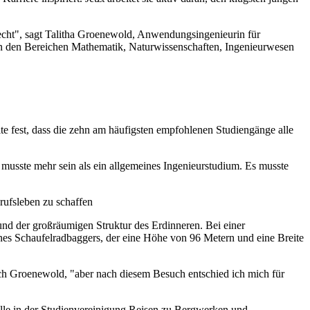
lecht", sagt Talitha Groenewold, Anwendungsingenieurin für
 in den Bereichen Mathematik, Naturwissenschaften, Ingenieurwesen
te fest, dass die zehn am häufigsten empfohlenen Studiengänge alle
musste mehr sein als ein allgemeines Ingenieurstudium. Es musste
rufsleben zu schaffen
nd der großräumigen Struktur des Erdinneren. Bei einer
s Schaufelradbaggers, der eine Höhe von 96 Metern und eine Breite
ich Groenewold, "aber nach diesem Besuch entschied ich mich für
olle in der Studienvereinigung Reisen zu Bergwerken und