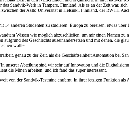
 das Sandvik-Werk in Tampere, Finnland. Als es an der Zeit war, sich
eit zwischen der Aalto-Universität in Helsinki, Finnland, der RWTH Aa
"mit 14 anderen Studenten zu studieren, Europa zu bereisen, etwas übe
ewandtem Wissen wie möglich abzuschließen, um mir einen Namen zu ma
 aufgrund des Geschlechts auseinandersetzen und mit denen, die glauben
machen wollte.
rarbeit, genau zu der Zeit, als die Geschäftseinheit Automation bei 
"In unserer Abteilung sind wir sehr auf Innovation und die Digitalisier
ent die Minen arbeiten, und ich fand das super interessant.
weit von der Sandvik-Testmine entfernt. In ihrer jetzigen Funktion al