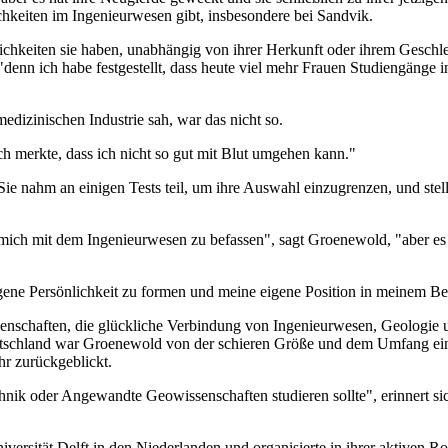
chkeiten im Ingenieurwesen gibt, insbesondere bei Sandvik.
lichkeiten sie haben, unabhängig von ihrer Herkunft oder ihrem Gesch
enn ich habe festgestellt, dass heute viel mehr Frauen Studiengänge
edizinischen Industrie sah, war das nicht so.
 ich merkte, dass ich nicht so gut mit Blut umgehen kann."
ie nahm an einigen Tests teil, um ihre Auswahl einzugrenzen, und stell
mich mit dem Ingenieurwesen zu befassen", sagt Groenewold, "aber es 
eigene Persönlichkeit zu formen und meine eigene Position in meinem Be
enschaften, die glückliche Verbindung von Ingenieurwesen, Geologie u
tschland war Groenewold von der schieren Größe und dem Umfang eine
hr zurückgeblickt.
chnik oder Angewandte Geowissenschaften studieren sollte", erinnert s
rsität Delft in den Niederlanden und organisierte in ihrer aktiven R