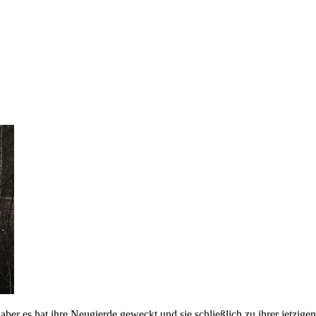
ber es hat ihre Neugierde geweckt und sie schließlich zu ihrer jetzigen K