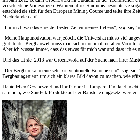
verschiedene Vorlesungen. Während ihres Studiums besuchte sie sogar
entschied sie sich für den European Mining Course und teilte ihre Z
Niederlanden auf.
"Für mich war das eine der besten Zeiten meines Lebens", sagt sie, 
"Meine Hauptmotivation war jedoch, die Universität mit so viel ang
gibt. In der Bergbauwelt muss man sich manchmal mit alten Vorurteilen
Aber ich wusste immer, dass das etwas für mich war und dass ich es 
Und das tat sie. 2018 war Groenewold auf der Suche nach ihrer Maste
"Der Bergbau kann eine sehr konventionelle Branche sein", sagt sie. 
Bergbauingenieur, um sich ein klares Bild davon zu machen, wie effizi
Heute leben Groenewold und ihr Partner in Tampere, Finnland, nicht 
sammeln, wie Sandvik-Produkte auf der Baustelle eingesetzt werden.