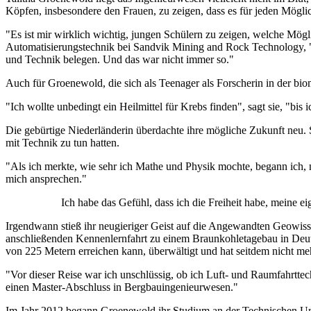
Köpfen, insbesondere den Frauen, zu zeigen, dass es für jeden Mögli
"Es ist mir wirklich wichtig, jungen Schülern zu zeigen, welche Mög
Automatisierungstechnik bei Sandvik Mining and Rock Technology, "d
und Technik belegen. Und das war nicht immer so."
Auch für Groenewold, die sich als Teenager als Forscherin in der biom
"Ich wollte unbedingt ein Heilmittel für Krebs finden", sagt sie, "bis
Die gebürtige Niederländerin überdachte ihre mögliche Zukunft neu. S
mit Technik zu tun hatten.
"Als ich merkte, wie sehr ich Mathe und Physik mochte, begann ich, 
mich ansprechen."
Ich habe das Gefühl, dass ich die Freiheit habe, meine 
Irgendwann stieß ihr neugieriger Geist auf die Angewandten Geowiss
anschließenden Kennenlernfahrt zu einem Braunkohletagebau in Deu
von 225 Metern erreichen kann, überwältigt und hat seitdem nicht me
"Vor dieser Reise war ich unschlüssig, ob ich Luft- und Raumfahrtte
einen Master-Abschluss in Bergbauingenieurwesen."
Im Jahr 2012 begann Groenewold ihr Studium an der Technischen Unive