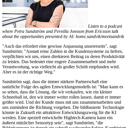
Listen to a podcast
where Petra Sundström and Pernilla Jonsson from Ericsson talk
about the opportunities presented by AI: home.sandvik/meetsandvik
"Auch das erfordert eine gewisse Anpassung unsererseits", sagt
Sundström: "Anstatt reine Zahlen in die Kundensysteme zu liefern,
verpflichten wir uns, einen direkteren Beitrag zu deren Produktivität
zu leisten. Das bedeutet eine engere Zusammenarbeit und mehr
Verantwortung, was vielleicht als großer Schritt empfunden wird.
Aber es ist der richtige Weg."
Sundström sagt, dass die immer stärkere Partnerschaft eine
natürliche Folge des agilen Entwicklungsmodells ist: "Man kann es
so sehen, dass die Lösung, die wir verkaufen, wie ein kleiner
Schneeball ist, den wir immer weiter rollen lassen, damit er immer
größer wird. Und der Kunde muss mit uns zusammenarbeiten und
uns zumindest die Richtung vorgeben. Die bildbasierte Technologie
könnte in Zukunft ein attraktiver Entwicklungszweig für die KI
werden. Eine speziell entwickelte Hightech-Kamera kann ein
äußerst nützlicher Sensortyp sein", sagt Sundström, "die
Bilderkennung ist derzeit ein schnell wachsender Sektor. Kombiniert