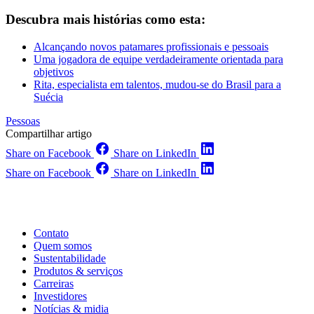
Descubra mais histórias como esta:
Alcançando novos patamares profissionais e pessoais
Uma jogadora de equipe verdadeiramente orientada para
objetivos
Rita, especialista em talentos, mudou-se do Brasil para a
Suécia
Pessoas
Compartilhar artigo
Share on Facebook
Share on LinkedIn
Share on Facebook
Share on LinkedIn
Contato
Quem somos
Sustentabilidade
Produtos & serviços
Carreiras
Investidores
Notícias & midia