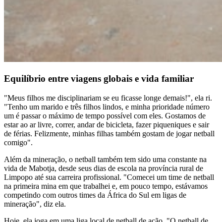
Equilíbrio entre viagens globais e vida familiar
"Meus filhos me disciplinariam se eu ficasse longe demais!", ela ri.
"Tenho um marido e três filhos lindos, e minha prioridade número
um é passar o máximo de tempo possível com eles. Gostamos de
estar ao ar livre, correr, andar de bicicleta, fazer piqueniques e sair
de férias. Felizmente, minhas filhas também gostam de jogar netball
comigo".
Além da mineração, o netball também tem sido uma constante na
vida de Mabotja, desde seus dias de escola na província rural de
Limpopo até sua carreira profissional. "Comecei um time de netball
na primeira mina em que trabalhei e, em pouco tempo, estávamos
competindo com outros times da África do Sul em ligas de
mineração", diz ela.
Hoje, ela joga em uma liga local de netball de ação. "O netball de