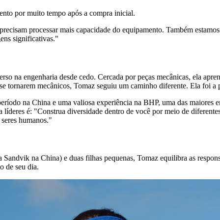
nto por muito tempo após a compra inicial.
ões precisam processar mais capacidade do equipamento. Também estamo
ns significativas."
rso na engenharia desde cedo. Cercada por peças mecânicas, ela aprend
se tornarem mecânicos, Tomaz seguiu um caminho diferente. Ela foi a p
período na China e uma valiosa experiência na BHP, uma das maiores e
a líderes é: "Construa diversidade dentro de você por meio de diferent
o seres humanos."
ndvik na China) e duas filhas pequenas, Tomaz equilibra as responsab
o de seu dia.