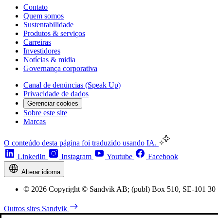
Contato
Quem somos
Sustentabilidade
Produtos & serviços
Carreiras
Investidores
Notícias & midia
Governança corporativa
Canal de denúncias (Speak Up)
Privacidade de dados
Gerenciar cookies
Sobre este site
Marcas
O conteúdo desta página foi traduzido usando IA.
LinkedIn
Instagram
Youtube
Facebook
Alterar idioma
© 2026 Copyright © Sandvik AB; (publ) Box 510, SE-101 30 
Outros sites Sandvik