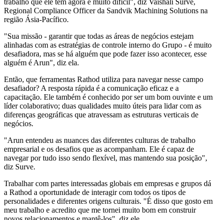
trabalho que ele tem agora é muito difícil", diz Vaishali Surve,
Regional Compliance Officer da Sandvik Machining Solutions na
região Ásia-Pacífico.
"Sua missão - garantir que todas as áreas de negócios estejam
alinhadas com as estratégias de controle interno do Grupo - é muito
desafiadora, mas se há alguém que pode fazer isso acontecer, esse
alguém é Arun", diz ela.
Então, que ferramentas Rathod utiliza para navegar nesse campo
desafiador? A resposta rápida é a comunicação eficaz e a
capacitação. Ele também é conhecido por ser um bom ouvinte e um
líder colaborativo; duas qualidades muito úteis para lidar com as
diferenças geográficas que atravessam as estruturas verticais de
negócios.
"Arun entendeu as nuances das diferentes culturas de trabalho
empresarial e os desafios que as acompanham. Ele é capaz de
navegar por tudo isso sendo flexível, mas mantendo sua posição",
diz Surve.
Trabalhar com partes interessadas globais em empresas e grupos dá
a Rathod a oportunidade de interagir com todos os tipos de
personalidades e diferentes origens culturais. "É disso que gosto em
meu trabalho e acredito que me tornei muito bom em construir
novos relacionamentos e mantê-los", diz ele.