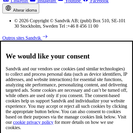
LinkedIn
Instagram
Youtube
Facebook
Alterar idioma
© 2026 Copyright © Sandvik AB; (publ) Box 510, SE-101
30 Stockholm, Sweden Tel :+46 8 456 11 00
Outros sites Sandvik
We would like your consent
Sandvik and our vendors use cookies (and similar technologies)
to collect and process personal data (such as device identifiers, IP
addresses, and website interactions) for essential site functions,
analyzing site performance, personalizing content, and delivering
targeted ads. Some cookies are necessary and can’t be turned off,
while others are used only if you consent. The consent-based
cookies help us support Sandvik and individualize your website
experience. You may accept or reject all such cookies by clicking
the appropriate button below. You can also consent to cookies
based on their purposes via the manage cookies link below. Visit
our
cookie privacy policy
for more details on how we use
cookies.