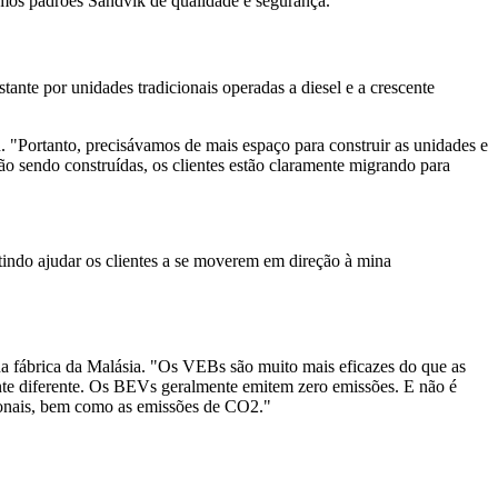
smos padrões Sandvik de qualidade e segurança.
nte por unidades tradicionais operadas a diesel e a crescente
. "Portanto, precisávamos de mais espaço para construir as unidades e
ão sendo construídas, os clientes estão claramente migrando para
indo ajudar os clientes a se moverem em direção à mina
na fábrica da Malásia. "Os VEBs são muito mais eficazes do que as
ente diferente. Os BEVs geralmente emitem zero emissões. E não é
acionais, bem como as emissões de CO2."