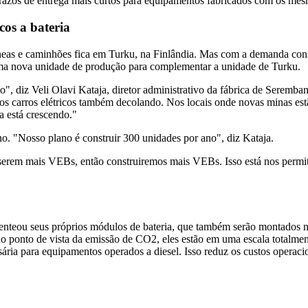
prazos de entrega mais curtos para equipamentos fabricados com os me
cos a bateria
neas e caminhões fica em Turku, na Finlândia. Mas com a demanda consta
a uma nova unidade de produção para complementar a unidade de Turku.
 diz Veli Olavi Kataja, diretor administrativo da fábrica de Seremban
 os carros elétricos também decolando. Nos locais onde novas minas est
 está crescendo."
 "Nosso plano é construir 300 unidades por ano", diz Kataja.
serem mais VEBs, então construiremos mais VEBs. Isso está nos permit
atenteou seus próprios módulos de bateria, que também serão montados 
 do ponto de vista da emissão de CO2, eles estão em uma escala totalm
essária para equipamentos operados a diesel. Isso reduz os custos oper