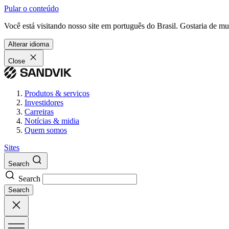
Pular o conteúdo
Você está visitando nosso site em português do Brasil. Gostaria de m
Alterar idioma
Close
Produtos & serviços
Investidores
Carreiras
Notícias & midia
Quem somos
Sites
Search
Search
Search