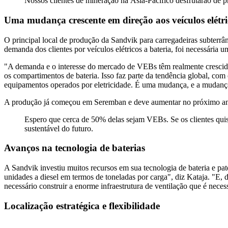
Nossos clientes de mineração na Ásia-Pacífico desfrutarão de 
Uma mudança crescente em direção aos veículos elétri
O principal local de produção da Sandvik para carregadeiras subterrâ
demanda dos clientes por veículos elétricos a bateria, foi necessári
"A demanda e o interesse do mercado de VEBs têm realmente crescido",
os compartimentos de bateria. Isso faz parte da tendência global, com
equipamentos operados por eletricidade. É uma mudança, e a mudança
A produção já começou em Seremban e deve aumentar no próximo ano.
Espero que cerca de 50% delas sejam VEBs. Se os clientes qui
sustentável do futuro.
Avanços na tecnologia de baterias
A Sandvik investiu muitos recursos em sua tecnologia de bateria e p
unidades a diesel em termos de toneladas por carga", diz Kataja. "E,
necessário construir a enorme infraestrutura de ventilação que é nec
Localização estratégica e flexibilidade