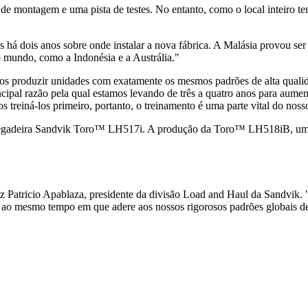
de montagem e uma pista de testes. No entanto, como o local inteiro 
 há dois anos sobre onde instalar a nova fábrica. A Malásia provou ser 
o mundo, como a Indonésia e a Austrália."
amos produzir unidades com exatamente os mesmos padrões de alta qualid
incipal razão pela qual estamos levando de três a quatro anos para aume
 treiná-los primeiro, portanto, o treinamento é uma parte vital do noss
rregadeira Sandvik Toro™ LH517i. A produção da Toro™ LH518iB, uma c
z Patricio Apablaza, presidente da divisão Load and Haul da Sandvik. 
a, ao mesmo tempo em que adere aos nossos rigorosos padrões globais de