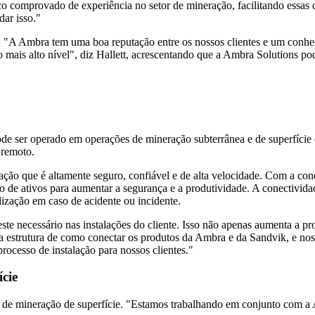
co comprovado de experiência no setor de mineração, facilitando essa
dar isso."
s: "A Ambra tem uma boa reputação entre os nossos clientes e um conhe
mais alto nível", diz Hallett, acrescentando que a Ambra Solutions pode
de ser operado em operações de mineração subterrânea e de superfície 
 remoto.
mação que é altamente seguro, confiável e de alta velocidade. Com a co
to de ativos para aumentar a segurança e a produtividade. A conectiv
ização em caso de acidente ou incidente.
teste necessário nas instalações do cliente. Isso não apenas aumenta a 
 a estrutura de como conectar os produtos da Ambra e da Sandvik, e no
processo de instalação para nossos clientes."
cie
s de mineração de superfície. "Estamos trabalhando em conjunto com 