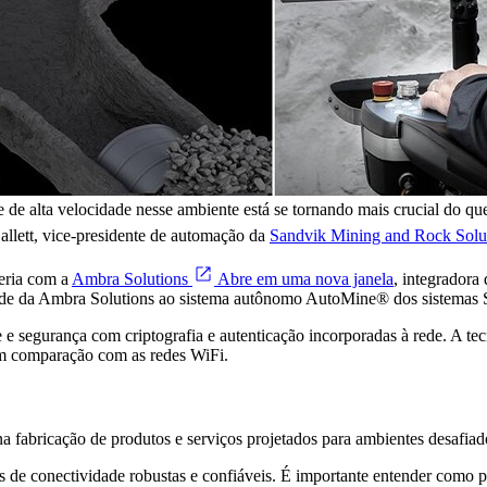
 alta velocidade nesse ambiente está se tornando mais crucial do que 
allett, vice-presidente de automação da
Sandvik Mining and Rock Solu
eria com a
Ambra Solutions
Abre em uma nova janela
, integradora
dade da Ambra Solutions ao sistema autônomo AutoMine® dos sistemas 
 segurança com criptografia e autenticação incorporadas à rede. A tecn
em comparação com as redes WiFi.
 fabricação de produtos e serviços projetados para ambientes desafiado
de conectividade robustas e confiáveis. É importante entender como pro