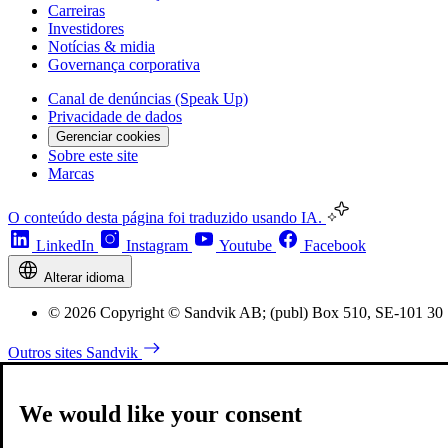
Carreiras
Investidores
Notícias & midia
Governança corporativa
Canal de denúncias (Speak Up)
Privacidade de dados
Gerenciar cookies
Sobre este site
Marcas
O conteúdo desta página foi traduzido usando IA.
LinkedIn
Instagram
Youtube
Facebook
Alterar idioma
© 2026 Copyright © Sandvik AB; (publ) Box 510, SE-101 30 
Outros sites Sandvik
We would like your consent