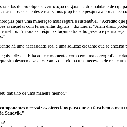
tes rápidos de protótipos e verificação de garantia de qualidade de equ
 aos nossos clientes e realizamos projetos de pesquisa a portas fechad
ecnologias para uma mineração mais segura e sustentável. "Acredito que 
ões avançadas com ferramentas digitais", diz Laura. "Além disso, podem
 de melhor. Embora as máquinas façam o trabalho pesado e permaneçam 
s."
ando há uma necessidade real e uma solução elegante que se encaixa pe
 legais", diz ela. E há aquele momento, como em uma coreografia de dan
s que simplesmente se encaixam - quando há uma necessidade real e uma 
 seu trabalho de uma maneira melhor."
componentes necessários oferecidos para que eu faça bem o meu t
 da Sandvik."
ik?