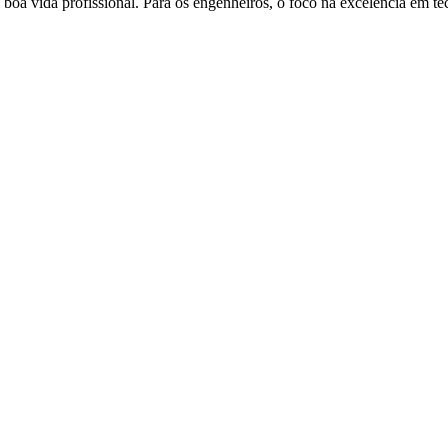
boa vida profissional. Para os engenheiros, o foco na excelência em te