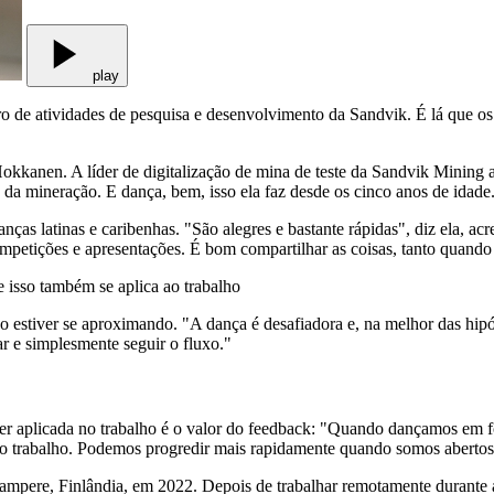
play
ro de atividades de pesquisa e desenvolvimento da Sandvik. É lá que 
Hokkanen. A líder de digitalização de mina de teste da Sandvik Mining a
 da mineração. E dança, bem, isso ela faz desde os cinco anos de idade
nças latinas e caribenhas. "São alegres e bastante rápidas", diz ela, a
ompetições e apresentações. É bom compartilhar as coisas, tanto quand
 isso também se aplica ao trabalho
o estiver se aproximando. "A dança é desafiadora e, na melhor das hip
r e simplesmente seguir o fluxo."
er aplicada no trabalho é o valor do feedback: "Quando dançamos em f
o trabalho. Podemos progredir mais rapidamente quando somos abertos
ampere, Finlândia, em 2022. Depois de trabalhar remotamente durante a