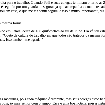
volta para o trabalho. Quando Patil e suas colegas terminam o turno às
seguido por um guarda de segurança que acompanha as mulheres até a 
ou em casa, o que me faz sentir segura, e isso é muito importante", di
da mesma forma.
ico em Satara, cerca de 100 quilômetros ao sul de Pune. Ela vê seu e
 ela. "Gosto da cultura de trabalho em que todos são tratados da mesma 
mas. Isso também me agrada."
ovas máquinas, pois cada máquina é diferente, mas seus colegas estão 
uma posição mais sênior com o tempo. Essa é uma boa notícia, pois a me