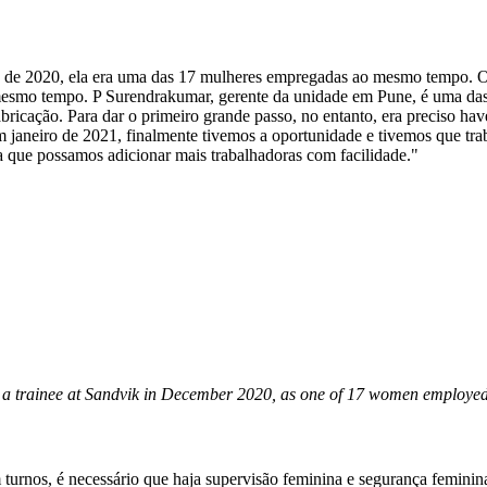
de 2020, ela era uma das 17 mulheres empregadas ao mesmo tempo. O 
esmo tempo. P Surendrakumar, gerente da unidade em Pune, é uma das f
abricação. Para dar o primeiro grande passo, no entanto, era preciso 
neiro de 2021, finalmente tivemos a oportunidade e tivemos que trab
a que possamos adicionar mais trabalhadoras com facilidade."
as a trainee at Sandvik in December 2020, as one of 17 women employed
urnos, é necessário que haja supervisão feminina e segurança feminina