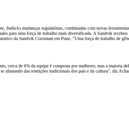
ne, India
As mudanças regulatórias, combinadas com novas ferramentas d
idades para uma força de trabalho mais diversificada. A Sandvik receb
strativo da Sandvik Coromant em Pune. "Uma força de trabalho de gêner
, cerca de 6% da equipe é composta por mulheres, mas a maioria dela
se afastando das restrições tradicionais dos pais e da cultura", diz A