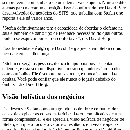
sempre vem acompanhado de uma tentativa de ajudar. Nunca é dito
apenas para marcar uma posição. Isso é confirmado por David Berg,
desenvolvedor de negócios do SITS, que trabalha com Stefan e se
reporta a ele há vários anos.
"Stefan definitivamente tem a capacidade de abordar o elefante na
sala e também de dar o tipo de feedback necessário do qual outros
podem se esquivar por ser desconfortável", diz David Berg.
Essa honestidade é algo que David Berg aprecia em Stefan como
pessoa e em sua liderança.
"Stefan enxerga as pessoas, dedica tempo para ouvir e tentar
entender, e está sempre disponível, mesmo quando está ocupado
com o trabalho. Ele é sempre transparente, e nunca há agendas
ocultas. Você pode confiar que ele nunca o jogaria debaixo do
ônibus", diz David Berg.
Visão holística dos negócios
Ele descreve Stefan como um grande inspirador e comunicador,
capaz de explicar as coisas mais delicadas ou complicadas de uma
forma compreensível, e ele aprecia a visão holística de negócios de
Stefan, em que o foco é o valor e o resultado, em vez de apenas
cumprir a lista de tarefas. Não há muitos líderes que a David Berg