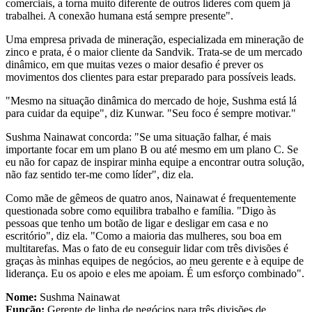
comerciais, a torna muito diferente de outros líderes com quem já
trabalhei. A conexão humana está sempre presente".
Uma empresa privada de mineração, especializada em mineração de
zinco e prata, é o maior cliente da Sandvik. Trata-se de um mercado
dinâmico, em que muitas vezes o maior desafio é prever os
movimentos dos clientes para estar preparado para possíveis leads.
"Mesmo na situação dinâmica do mercado de hoje, Sushma está lá
para cuidar da equipe", diz Kunwar. "Seu foco é sempre motivar."
Sushma Nainawat concorda: "Se uma situação falhar, é mais
importante focar em um plano B ou até mesmo em um plano C. Se
eu não for capaz de inspirar minha equipe a encontrar outra solução,
não faz sentido ter-me como líder", diz ela.
Como mãe de gêmeos de quatro anos, Nainawat é frequentemente
questionada sobre como equilibra trabalho e família. "Digo às
pessoas que tenho um botão de ligar e desligar em casa e no
escritório", diz ela. "Como a maioria das mulheres, sou boa em
multitarefas. Mas o fato de eu conseguir lidar com três divisões é
graças às minhas equipes de negócios, ao meu gerente e à equipe de
liderança. Eu os apoio e eles me apoiam. É um esforço combinado".
Nome:
Sushma Nainawat
Função:
Gerente de linha de negócios para três divisões de