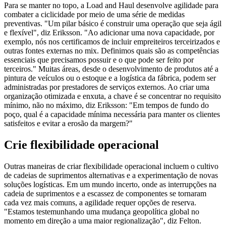
Para se manter no topo, a Load and Haul desenvolve agilidade para
combater a ciclicidade por meio de uma série de medidas
preventivas. "Um pilar básico é construir uma operação que seja ágil
e flexível", diz Eriksson. "Ao adicionar uma nova capacidade, por
exemplo, nós nos certificamos de incluir empreiteiros terceirizados e
outras fontes externas no mix. Definimos quais são as competências
essenciais que precisamos possuir e o que pode ser feito por
terceiros." Muitas áreas, desde o desenvolvimento de produtos até a
pintura de veículos ou o estoque e a logística da fábrica, podem ser
administradas por prestadores de serviços externos. Ao criar uma
organização otimizada e enxuta, a chave é se concentrar no requisito
mínimo, não no máximo, diz Eriksson: "Em tempos de fundo do
poço, qual é a capacidade mínima necessária para manter os clientes
satisfeitos e evitar a erosão da margem?"
Crie flexibilidade operacional
Outras maneiras de criar flexibilidade operacional incluem o cultivo
de cadeias de suprimentos alternativas e a experimentação de novas
soluções logísticas. Em um mundo incerto, onde as interrupções na
cadeia de suprimentos e a escassez de componentes se tornaram
cada vez mais comuns, a agilidade requer opções de reserva.
"Estamos testemunhando uma mudança geopolítica global no
momento em direção a uma maior regionalização", diz Felton.