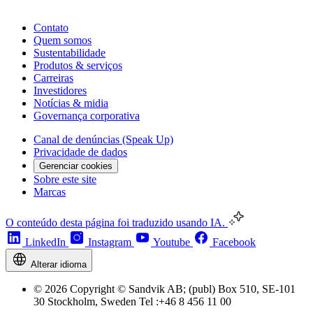
Contato
Quem somos
Sustentabilidade
Produtos & serviços
Carreiras
Investidores
Notícias & midia
Governança corporativa
Canal de denúncias (Speak Up)
Privacidade de dados
Gerenciar cookies
Sobre este site
Marcas
O conteúdo desta página foi traduzido usando IA.
LinkedIn
Instagram
Youtube
Facebook
Alterar idioma
© 2026 Copyright © Sandvik AB; (publ) Box 510, SE-101
30 Stockholm, Sweden Tel :+46 8 456 11 00