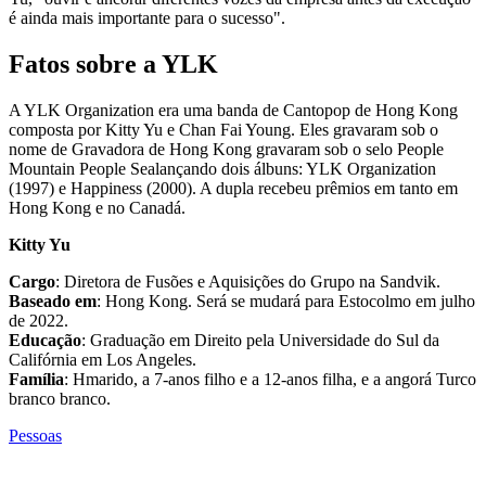
é ainda mais importante para o sucesso".
Fatos sobre a YLK
A YLK Organization era uma banda de
Cantopop
de Hong Kong
composta por Kitty Yu e Chan Fai Young. Eles gravaram sob o
nome de
Gravadora de Hong Kong
gravaram sob o selo People
Mountain People Sea
lançando
dois
álbuns
:
YLK Organization
(1997) e
Happiness
(2000)
.
A dupla
recebeu
prêmios em
tanto em
Hong Kong e no Canadá.
Kitty Yu
Cargo
: Diretora de Fusões e Aquisições do Grupo na Sandvik
.
Baseado em
: Hong Kong
.
Será
se mudará para Estocolmo em julho
de 2022
.
Educação
:
Graduação em Direito pela U
niversidade do Sul da
Califórnia
em Los Angeles
.
Família
:
H
marido,
a
7
-
anos
filho
e
a
12
-
anos
filha
,
e
a
angorá Turco
branco
branco
.
Pessoas