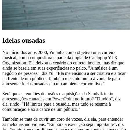
Ideias ousadas
No início dos anos 2000, Yu tinha como objetivo uma carreira
musical, como compositora e parte da dupla de Cantopop YLK
Organization. Ela deixou o cenário do entretenimento, mas diz que
ainda se baseia em suas experiências no palco. "A música é um
negócio de pessoas", diz Yu. "Ela me ensinou a ser criativa e a ficar
na frente de um público. Também me sinto muito à vontade para
apresentar ideias ousadas em um ambiente corporativo."
Será que as reuniões de fusões e aquisições da Sandvik terão
apresentações cantadas em PowerPoint no futuro? "Duvido", diz
ela, rindo. "Há limites para a ousadia, mas tudo se resume à
comunicação e ao alcance de um público."
Também se trata de ouvir um coro de vozes, diz ela, para entender
as melodias individuais. "Embora a execução seja importante", diz
Yu, "ouvir e ancorar diferentes vozes da empresa antes da execução