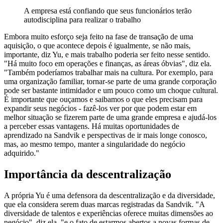
A empresa está confiando que seus funcionários terão
autodisciplina para realizar o trabalho
Embora muito esforço seja feito na fase de transação de uma
aquisição, o que acontece depois é igualmente, se não mais,
importante, diz Yu, e mais trabalho poderia ser feito nesse sentido.
"Há muito foco em operações e finanças, as áreas óbvias", diz ela.
"Também poderíamos trabalhar mais na cultura. Por exemplo, para
uma organização familiar, tornar-se parte de uma grande corporação
pode ser bastante intimidador e um pouco como um choque cultural.
É importante que ouçamos e saibamos o que eles precisam para
expandir seus negócios - fazê-los ver por que podem estar em
melhor situação se fizerem parte de uma grande empresa e ajudá-los
a perceber essas vantagens. Há muitas oportunidades de
aprendizado na Sandvik e perspectivas de ir mais longe conosco,
mas, ao mesmo tempo, manter a singularidade do negócio
adquirido."
Importância da descentralização
A própria Yu é uma defensora da descentralização e da diversidade,
que ela considera serem duas marcas registradas da Sandvik. "A
diversidade de talentos e experiências oferece muitas dimensões ao
negócio", diz ela, "e o fato de estarmos abertos a novas formas de