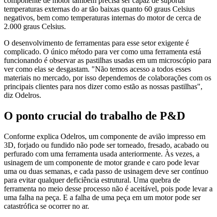
componente de motor também precisa ser capaz de suportar
temperaturas externas do ar tão baixas quanto 60 graus Celsius
negativos, bem como temperaturas internas do motor de cerca de
2.000 graus Celsius.
O desenvolvimento de ferramentas para esse setor exigente é
complicado. O único método para ver como uma ferramenta está
funcionando é observar as pastilhas usadas em um microscópio para
ver como elas se desgastam. "Não temos acesso a todos esses
materiais no mercado, por isso dependemos de colaborações com os
principais clientes para nos dizer como estão as nossas pastilhas",
diz Odelros.
O ponto crucial do trabalho de P&D
Conforme explica Odelros, um componente de avião impresso em
3D, forjado ou fundido não pode ser torneado, fresado, acabado ou
perfurado com uma ferramenta usada anteriormente. Às vezes, a
usinagem de um componente de motor grande e caro pode levar
uma ou duas semanas, e cada passo de usinagem deve ser contínuo
para evitar qualquer deficiência estrutural. Uma quebra de
ferramenta no meio desse processo não é aceitável, pois pode levar a
uma falha na peça. E a falha de uma peça em um motor pode ser
catastrófica se ocorrer no ar.