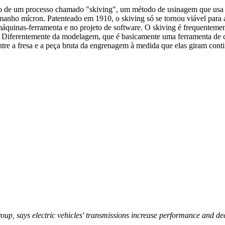
 de um processo chamado "skiving", um método de usinagem que usa fus
manho mícron. Patenteado em 1910, o skiving só se tornou viável para 
áquinas-ferramenta e no projeto de software. O skiving é frequentem
Diferentemente da modelagem, que é basicamente uma ferramenta de cor
tre a fresa e a peça bruta da engrenagem à medida que elas giram cont
up, says electric vehicles' transmissions increase performance and dec