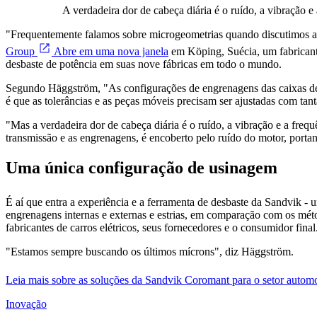
A verdadeira dor de cabeça diária é o ruído, a vibração e 
"Frequentemente falamos sobre microgeometrias quando discutimos as
Group
Abre em uma nova janela
em Köping, Suécia, um fabricante
desbaste de potência em suas nove fábricas em todo o mundo.
Segundo Häggström, "As configurações de engrenagens das caixas de 
é que as tolerâncias e as peças móveis precisam ser ajustadas com tan
"Mas a verdadeira dor de cabeça diária é o ruído, a vibração e a fre
transmissão e as engrenagens, é encoberto pelo ruído do motor, por
Uma única configuração de usinagem
É aí que entra a experiência e a ferramenta de desbaste da Sandvik
engrenagens internas e externas e estrias, em comparação com os mét
fabricantes de carros elétricos, seus fornecedores e o consumidor final
"Estamos sempre buscando os últimos mícrons", diz Häggström.
Leia mais sobre as soluções da Sandvik Coromant para o setor autom
Inovação