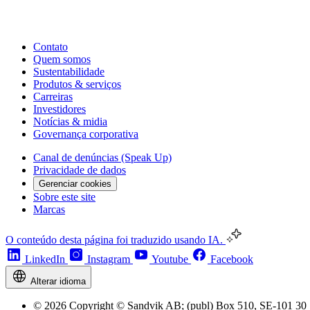
Contato
Quem somos
Sustentabilidade
Produtos & serviços
Carreiras
Investidores
Notícias & midia
Governança corporativa
Canal de denúncias (Speak Up)
Privacidade de dados
Gerenciar cookies
Sobre este site
Marcas
O conteúdo desta página foi traduzido usando IA.
LinkedIn
Instagram
Youtube
Facebook
Alterar idioma
© 2026 Copyright © Sandvik AB; (publ) Box 510, SE-101 30 