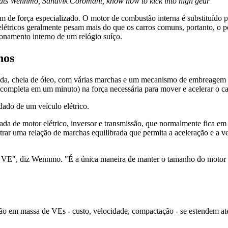
s Wennmo, Sandvik Coromant, know how to kick into high gear
de força especializado. O motor de combustão interna é substituído por
elétricos geralmente pesam mais do que os carros comuns, portanto, o
onamento interno de um relógio suíço.
nos
da, cheia de óleo, com várias marchas e um mecanismo de embreagem q
ompleta em um minuto) na força necessária para mover e acelerar o ca
ado de um veículo elétrico.
a de motor elétrico, inversor e transmissão, que normalmente fica em 
trar uma relação de marchas equilibrada que permita a aceleração e a 
VE", diz Wennmo. "É a única maneira de manter o tamanho do motor ba
ão em massa de VEs - custo, velocidade, compactação - se estendem at