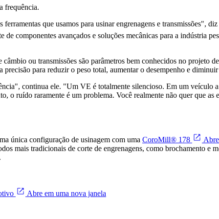
a frequência.
 ferramentas que usamos para usinar engrenagens e transmissões", di
 de componentes avançados e soluções mecânicas para a indústria pesa
câmbio ou transmissões são parâmetros bem conhecidos no projeto de a
ta precisão para reduzir o peso total, aumentar o desempenho e diminuir
quência", continua ele. "Um VE é totalmente silencioso. Em um veículo 
tanto, o ruído raramente é um problema. Você realmente não quer que 
 - uma única configuração de usinagem com uma
CoroMill® 178
Abre
odos mais tradicionais de corte de engrenagens, como brochamento e m
.
otivo
Abre em uma nova janela