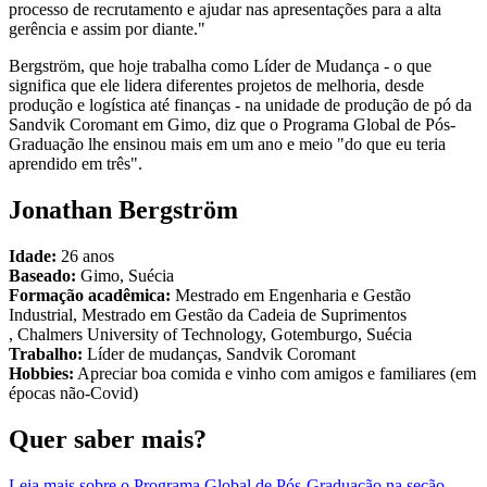
processo de recrutamento e ajudar nas apresentações para a alta
gerência e assim por diante."
Bergström, que hoje trabalha como Líder de Mudança - o que
significa que ele lidera diferentes projetos de melhoria, desde
produção e logística até finanças - na unidade de produção de pó da
Sandvik Coromant em Gimo, diz que o Programa Global de Pós-
Graduação lhe ensinou mais em um ano e meio "do que eu teria
aprendido em três".
Jonathan Bergström
Idade:
26 anos
Baseado:
Gimo, Suécia
Formação acadêmica:
Mestrado em Engenharia e Gestão
Industrial, Mestrado em Gestão da Cadeia de Suprimentos
, Chalmers University of Technology, Gotemburgo, Suécia
Trabalho:
Líder de mudanças, Sandvik Coromant
Hobbies:
Apreciar boa comida e vinho com amigos e familiares (em
épocas não-Covid)
Quer saber mais?
Leia mais sobre o Programa Global de Pós-Graduação na seção