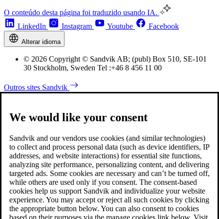
O conteúdo desta página foi traduzido usando IA.
LinkedIn
Instagram
Youtube
Facebook
Alterar idioma
© 2026 Copyright © Sandvik AB; (publ) Box 510, SE-101
30 Stockholm, Sweden Tel :+46 8 456 11 00
Outros sites Sandvik
We would like your consent
Sandvik and our vendors use cookies (and similar technologies)
to collect and process personal data (such as device identifiers, IP
addresses, and website interactions) for essential site functions,
analyzing site performance, personalizing content, and delivering
targeted ads. Some cookies are necessary and can’t be turned off,
while others are used only if you consent. The consent-based
cookies help us support Sandvik and individualize your website
experience. You may accept or reject all such cookies by clicking
the appropriate button below. You can also consent to cookies
based on their purposes via the manage cookies link below. Visit