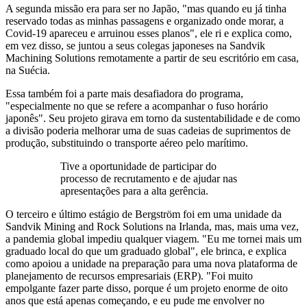
A segunda missão era para ser no Japão, "mas quando eu já tinha
reservado todas as minhas passagens e organizado onde morar, a
Covid-19 apareceu e arruinou esses planos", ele ri e explica como,
em vez disso, se juntou a seus colegas japoneses na Sandvik
Machining Solutions remotamente a partir de seu escritório em casa,
na Suécia.
Essa também foi a parte mais desafiadora do programa,
"especialmente no que se refere a acompanhar o fuso horário
japonês". Seu projeto girava em torno da sustentabilidade e de como
a divisão poderia melhorar uma de suas cadeias de suprimentos de
produção, substituindo o transporte aéreo pelo marítimo.
Tive a oportunidade de participar do
processo de recrutamento e de ajudar nas
apresentações para a alta gerência.
O terceiro e último estágio de Bergström foi em uma unidade da
Sandvik Mining and Rock Solutions na Irlanda, mas, mais uma vez,
a pandemia global impediu qualquer viagem. "Eu me tornei mais um
graduado local do que um graduado global", ele brinca, e explica
como apoiou a unidade na preparação para uma nova plataforma de
planejamento de recursos empresariais (ERP). "Foi muito
empolgante fazer parte disso, porque é um projeto enorme de oito
anos que está apenas começando, e eu pude me envolver no