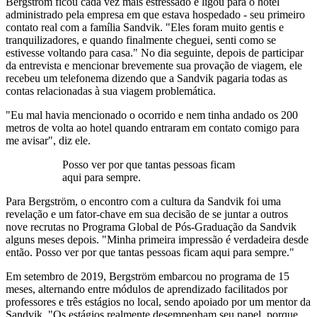
Bergström ficou cada vez mais estressado e ligou para o hotel
administrado pela empresa em que estava hospedado - seu primeiro
contato real com a família Sandvik. "Eles foram muito gentis e
tranquilizadores, e quando finalmente cheguei, senti como se
estivesse voltando para casa." No dia seguinte, depois de participar
da entrevista e mencionar brevemente sua provação de viagem, ele
recebeu um telefonema dizendo que a Sandvik pagaria todas as
contas relacionadas à sua viagem problemática.
"Eu mal havia mencionado o ocorrido e nem tinha andado os 200
metros de volta ao hotel quando entraram em contato comigo para
me avisar", diz ele.
Posso ver por que tantas pessoas ficam
aqui para sempre.
Para Bergström, o encontro com a cultura da Sandvik foi uma
revelação e um fator-chave em sua decisão de se juntar a outros
nove recrutas no Programa Global de Pós-Graduação da Sandvik
alguns meses depois. "Minha primeira impressão é verdadeira desde
então. Posso ver por que tantas pessoas ficam aqui para sempre."
Em setembro de 2019, Bergström embarcou no programa de 15
meses, alternando entre módulos de aprendizado facilitados por
professores e três estágios no local, sendo apoiado por um mentor da
Sandvik. "Os estágios realmente desempenham seu papel, porque