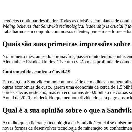
negócios continuar desafiador. Todas as divisões têm planos de cont
Widing believes that Sandvik’s technological leadership is crucial if th
trabalharmos em conjunto com nossos clientes, parceiros e fornecedore
Quais são suas primeiras impressões sobre
No primeiro mês, antes do coronavírus, passei muito tempo conhecendo
Alemanha e Estados Unidos. Tive uma visão mais profunda de como a 
Contramedidas contra a Covid-19
Em março, a Sandvik comunicou uma série de medidas para neutralizar
outras economias de custo, gerem uma economia de cerca de 1,5 bilhão
coroas suecas neste ano, mas em economias de 0,9 bilhão de coroas s
Anual de 2020, foi decidido que nenhum dividendo será pago aos acio
Qual é a sua opinião sobre o que a Sandvik
Acredito que a liderança tecnológica da Sandvik é crucial se quiserm
novas formas de desenvolver tecnologia de mineração ou conhecimento