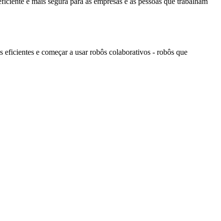
eficiente e mais segura para as empresas e as pessoas que trabalham
 eficientes e começar a usar robôs colaborativos - robôs que