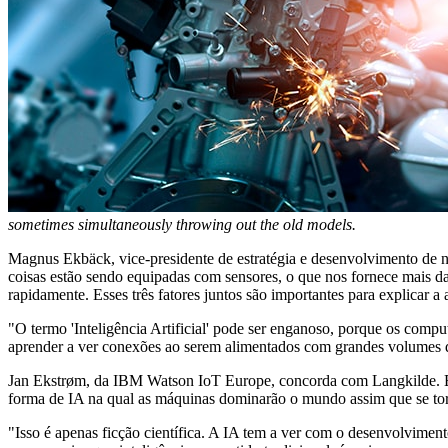
sometimes simultaneously throwing out the old models.
Magnus Ekbäck, vice-presidente de estratégia e desenvolvimento de n
coisas estão sendo equipadas com sensores, o que nos fornece mais
rapidamente. Esses três fatores juntos são importantes para explicar a
"O termo 'Inteligência Artificial' pode ser enganoso, porque os comp
aprender a ver conexões ao serem alimentados com grandes volumes d
Jan Ekstrøm, da IBM Watson IoT Europe, concorda com Langkilde. Ele
forma de IA na qual as máquinas dominarão o mundo assim que se torna
"Isso é apenas ficção científica. A IA tem a ver com o desenvolvim