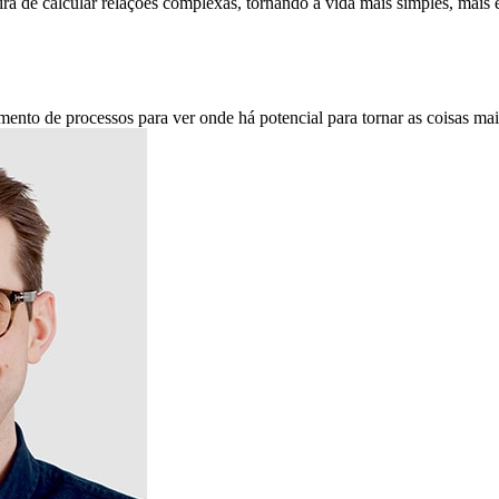
ra de calcular relações complexas, tornando a vida mais simples, mais 
nto de processos para ver onde há potencial para tornar as coisas mais