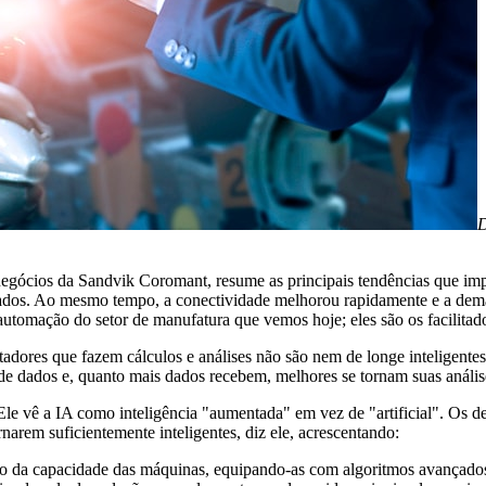
D
egócios da Sandvik Coromant, resume as principais tendências que imp
 dados. Ao mesmo tempo, a conectividade melhorou rapidamente e a de
 automação do setor de manufatura que vemos hoje; eles são os facilitad
utadores que fazem cálculos e análises não são nem de longe inteligent
e dados e, quanto mais dados recebem, melhores se tornam suas anális
 vê a IA como inteligência "aumentada" em vez de "artificial". Os d
rem suficientemente inteligentes, diz ele, acrescentando:
ento da capacidade das máquinas, equipando-as com algoritmos avançad