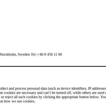
Stockholm, Sweden Tel :+46 8 456 11 00
ect and process personal data (such as device identifiers, IP addresses, 
me cookies are necessary and can’t be turned off, while others are used
r reject all such cookies by clicking the appropriate button below. Yo
 on how we use cookies.