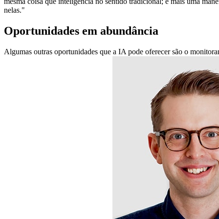
mesma coisa que inteligência no sentido tradicional; é mais uma manei
nelas."
Oportunidades em abundância
Algumas outras oportunidades que a IA pode oferecer são o monitorame