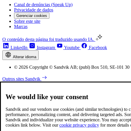
Canal de denúncias (Speak Up)
Privacidade de dados
Gerenciar cookies
Sobre este site
Marcas
O conteúdo desta página foi traduzido usando IA.
LinkedIn
Instagram
Youtube
Facebook
Alterar idioma
© 2026 Copyright © Sandvik AB; (publ) Box 510, SE-101 30 
Outros sites Sandvik
We would like your consent
Sandvik and our vendors use cookies (and similar technologies) to coll
performance, personalizing content, and delivering targeted ads. So
Sandvik and individualize your website experience. You may accept o
cookies link below. Visit our
cookie privacy policy
for more details