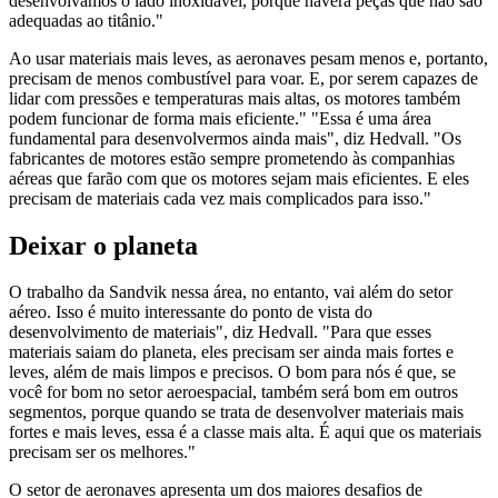
desenvolvamos o lado inoxidável, porque haverá peças que não são
adequadas ao titânio."
Ao usar materiais mais leves, as aeronaves pesam menos e, portanto,
precisam de menos combustível para voar. E, por serem capazes de
lidar com pressões e temperaturas mais altas, os motores também
podem funcionar de forma mais eficiente." "Essa é uma área
fundamental para desenvolvermos ainda mais", diz Hedvall. "Os
fabricantes de motores estão sempre prometendo às companhias
aéreas que farão com que os motores sejam mais eficientes. E eles
precisam de materiais cada vez mais complicados para isso."
Deixar o planeta
O trabalho da Sandvik nessa área, no entanto, vai além do setor
aéreo. Isso é muito interessante do ponto de vista do
desenvolvimento de materiais", diz Hedvall. "Para que esses
materiais saiam do planeta, eles precisam ser ainda mais fortes e
leves, além de mais limpos e precisos. O bom para nós é que, se
você for bom no setor aeroespacial, também será bom em outros
segmentos, porque quando se trata de desenvolver materiais mais
fortes e mais leves, essa é a classe mais alta. É aqui que os materiais
precisam ser os melhores."
O setor de aeronaves apresenta um dos maiores desafios de