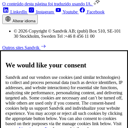
O conteúdo desta página foi traduzido usando IA.
LinkedIn
Instagram
Youtube
Facebook
Alterar idioma
© 2026 Copyright © Sandvik AB; (publ) Box 510, SE-101
30 Stockholm, Sweden Tel :+46 8 456 11 00
Outros sites Sandvik
We would like your consent
Sandvik and our vendors use cookies (and similar technologies)
to collect and process personal data (such as device identifiers, IP
addresses, and website interactions) for essential site functions,
analyzing site performance, personalizing content, and delivering
targeted ads. Some cookies are necessary and can’t be turned off,
while others are used only if you consent. The consent-based
cookies help us support Sandvik and individualize your website
experience. You may accept or reject all such cookies by clicking
the appropriate button below. You can also consent to cookies
based on their purposes via the manage cookies link below. Visit