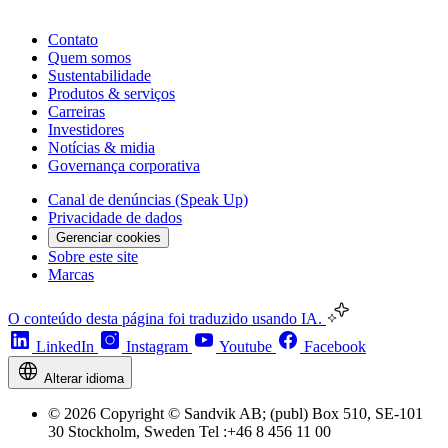
Contato
Quem somos
Sustentabilidade
Produtos & serviços
Carreiras
Investidores
Notícias & midia
Governança corporativa
Canal de denúncias (Speak Up)
Privacidade de dados
Gerenciar cookies
Sobre este site
Marcas
O conteúdo desta página foi traduzido usando IA.
LinkedIn
Instagram
Youtube
Facebook
Alterar idioma
© 2026 Copyright © Sandvik AB; (publ) Box 510, SE-101
30 Stockholm, Sweden Tel :+46 8 456 11 00