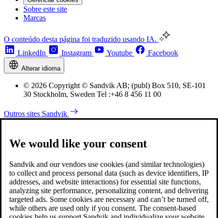
Sobre este site
Marcas
O conteúdo desta página foi traduzido usando IA.
LinkedIn
Instagram
Youtube
Facebook
Alterar idioma
© 2026 Copyright © Sandvik AB; (publ) Box 510, SE-101
30 Stockholm, Sweden Tel :+46 8 456 11 00
Outros sites Sandvik
We would like your consent
Sandvik and our vendors use cookies (and similar technologies)
to collect and process personal data (such as device identifiers, IP
addresses, and website interactions) for essential site functions,
analyzing site performance, personalizing content, and delivering
targeted ads. Some cookies are necessary and can’t be turned off,
while others are used only if you consent. The consent-based
cookies help us support Sandvik and individualize your website