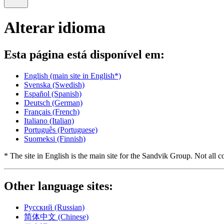
Alterar idioma
Esta página está disponível em:
English
(main site in English*)
Svenska
(Swedish)
Español
(Spanish)
Deutsch
(German)
Français
(French)
Italiano
(Italian)
Português
(Portuguese)
Suomeksi
(Finnish)
* The site in English is the main site for the Sandvik Group. Not all co
Other language sites:
Русский
(Russian)
简体中文
(Chinese)