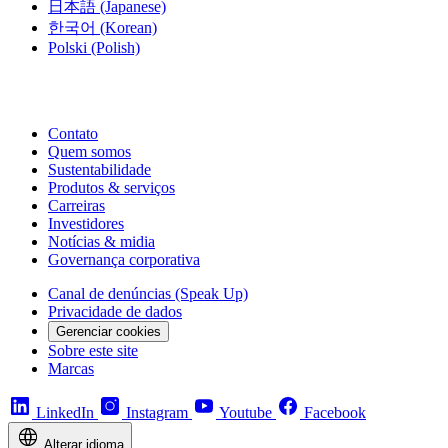
日本語
(Japanese)
한국어
(Korean)
Polski
(Polish)
Contato
Quem somos
Sustentabilidade
Produtos & serviços
Carreiras
Investidores
Notícias & midia
Governança corporativa
Canal de denúncias (Speak Up)
Privacidade de dados
Gerenciar cookies
Sobre este site
Marcas
LinkedIn
Instagram
Youtube
Facebook
Alterar idioma