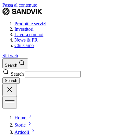
Passa al contenuto
Prodotti e servizi
Investitori
Lavora con noi
News & PR
Chi siamo
Siti web
Search
Search
Search
Home
Storie
Articoli