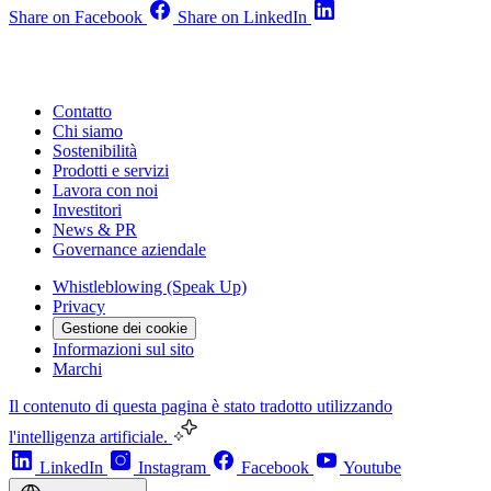
Share on Facebook
Share on LinkedIn
Contatto
Chi siamo
Sostenibilità
Prodotti e servizi
Lavora con noi
Investitori
News & PR
Governance aziendale
Whistleblowing (Speak Up)
Privacy
Gestione dei cookie
Informazioni sul sito
Marchi
Il contenuto di questa pagina è stato tradotto utilizzando
l'intelligenza artificiale.
LinkedIn
Instagram
Facebook
Youtube