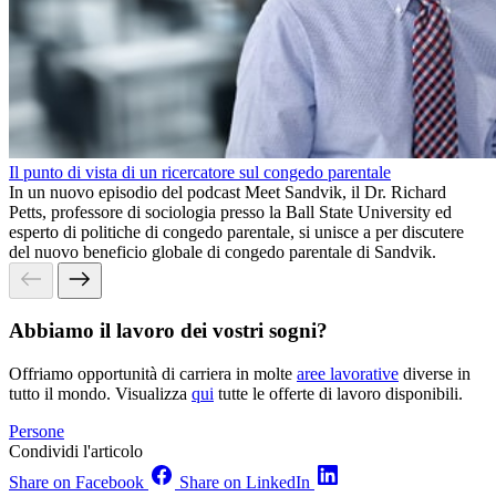
Il punto di vista di un ricercatore sul congedo parentale
In un nuovo episodio del podcast Meet Sandvik, il Dr. Richard
Petts, professore di sociologia presso la Ball State University ed
esperto di politiche di congedo parentale, si unisce a per discutere
del nuovo beneficio globale di congedo parentale di Sandvik.
Abbiamo il lavoro dei vostri sogni?
Offriamo opportunità di carriera in molte
aree lavorative
diverse in
tutto il mondo. Visualizza
qui
tutte le offerte di lavoro disponibili.
Persone
Condividi l'articolo
Share on Facebook
Share on LinkedIn