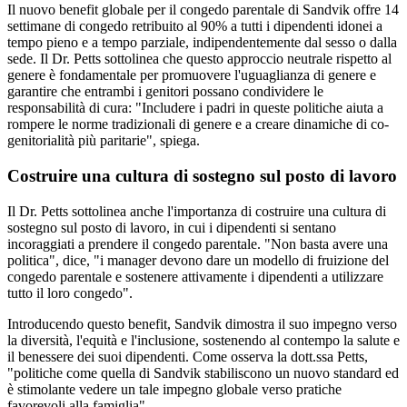
Il nuovo benefit globale per il congedo parentale di Sandvik offre 14
settimane di congedo retribuito al 90% a tutti i dipendenti idonei a
tempo pieno e a tempo parziale, indipendentemente dal sesso o dalla
sede. Il Dr. Petts sottolinea che questo approccio neutrale rispetto al
genere è fondamentale per promuovere l'uguaglianza di genere e
garantire che entrambi i genitori possano condividere le
responsabilità di cura: "Includere i padri in queste politiche aiuta a
rompere le norme tradizionali di genere e a creare dinamiche di co-
genitorialità più paritarie", spiega.
Costruire una cultura di sostegno sul posto di lavoro
Il Dr. Petts sottolinea anche l'importanza di costruire una cultura di
sostegno sul posto di lavoro, in cui i dipendenti si sentano
incoraggiati a prendere il congedo parentale. "Non basta avere una
politica", dice, "i manager devono dare un modello di fruizione del
congedo parentale e sostenere attivamente i dipendenti a utilizzare
tutto il loro congedo".
Introducendo questo benefit, Sandvik dimostra il suo impegno verso
la diversità, l'equità e l'inclusione, sostenendo al contempo la salute e
il benessere dei suoi dipendenti. Come osserva la dott.ssa Petts,
"politiche come quella di Sandvik stabiliscono un nuovo standard ed
è stimolante vedere un tale impegno globale verso pratiche
favorevoli alla famiglia".