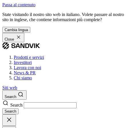
Passa al contenuto
State visitando il nostro sito web in italiano. Volete passare al nostro
sito in inglese, che contiene informazioni più complete?
Cambia lingua
Close
Prodotti e servizi
Investitori
Lavora con noi
News & PR
Chi siamo
Siti web
Search
Search
Search