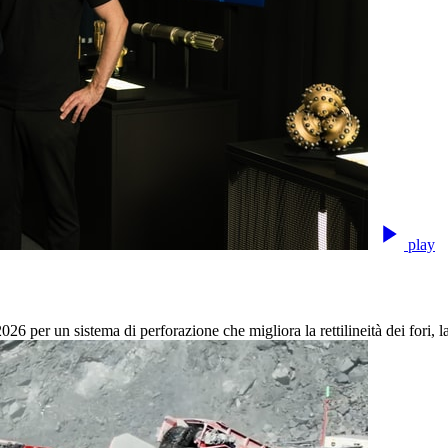
play
er un sistema di perforazione che migliora la rettilineità dei fori, la d