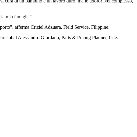
dersi cura di un bambino è un lavoro duro, ma lo adoro! Nel complesso,
la mia famiglia".
porto", afferma Criziel Adzuara, Field Service, Filippine.
 Christobal Alessandro Giordano, Parts & Pricing Planner, Cile.