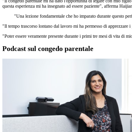
"Il congedo parentale mi ha dato l'opportunità di legare con mio figli
questa esperienza mi ha insegnato ad essere paziente", afferma Haijian
"Una lezione fondamentale che ho imparato durante questo perio
"Il tempo trascorso lontano dal lavoro mi ha permesso di apprezzare i 
"Poter essere veramente presente durante i primi tre mesi di vita di mi
Podcast sul congedo parentale