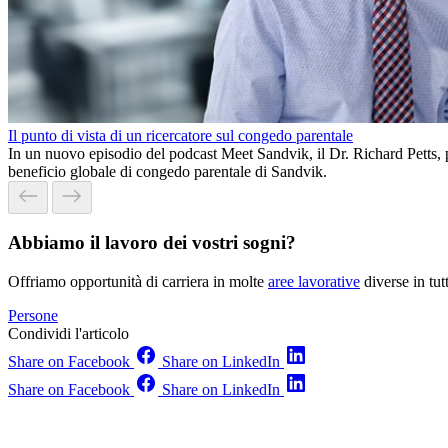
Il punto di vista di un ricercatore sul congedo parentale
In un nuovo episodio del podcast Meet Sandvik, il Dr. Richard Petts, pr
beneficio globale di congedo parentale di Sandvik.
Abbiamo il lavoro dei vostri sogni?
Offriamo opportunità di carriera in molte
aree lavorative
diverse in tu
Persone
Condividi l'articolo
Share on Facebook
Share on LinkedIn
Share on Facebook
Share on LinkedIn