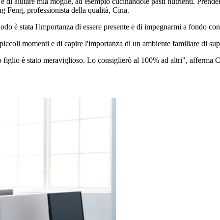
o e di aiutare mia moglie, ad esempio cucinandole pasti nutrienti. Pren
g Feng, professionista della qualità, Cina.
do è stata l'importanza di essere presente e di impegnarmi a fondo con 
piccoli momenti e di capire l'importanza di un ambiente familiare di sup
o figlio è stato meraviglioso. Lo consiglierò al 100% ad altri", afferma