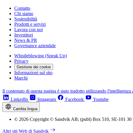
Contatto
Chi siamo
Sostenibilità
Prodotti e servizi
Lavora con noi
Investitori
News & PR
Governance aziendale
Whistleblowing (Speak Up)
Privacy
Gestione dei cookie
Informazioni sul sito
Marchi
Il contenuto di questa pagina è stato tradotto utilizzando l'intelligenza a
LinkedIn
Instagram
Facebook
Youtube
Cambia lingua
© 2026 Copyright © Sandvik AB; (publ) Box 510, SE-101 30
Altri siti Web di Sandvik