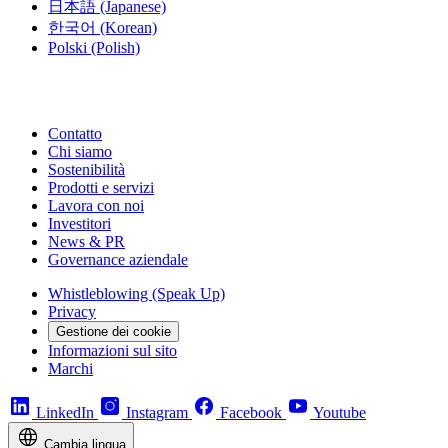
日本語
(Japanese)
한국어
(Korean)
Polski
(Polish)
Contatto
Chi siamo
Sostenibilità
Prodotti e servizi
Lavora con noi
Investitori
News & PR
Governance aziendale
Whistleblowing (Speak Up)
Privacy
Gestione dei cookie
Informazioni sul sito
Marchi
LinkedIn
Instagram
Facebook
Youtube
Cambia lingua