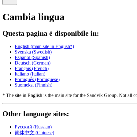
Cambia lingua
Questa pagina è disponibile in:
English
(main site in English*)
Svenska
(Swedish)
Español
(Spanish)
Deutsch
(German)
Français
(French)
Italiano
(Italian)
Português
(Portuguese)
Suomeksi
(Finnish)
* The site in English is the main site for the Sandvik Group. Not all co
Other language sites:
Русский
(Russian)
简体中文
(Chinese)