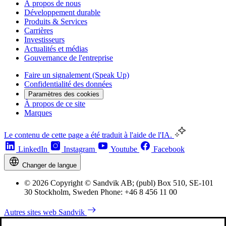
À propos de nous
Développement durable
Produits & Services
Carrières
Investisseurs
Actualités et médias
Gouvernance de l'entreprise
Faire un signalement (Speak Up)
Confidentialité des données
Paramètres des cookies
À propos de ce site
Marques
Le contenu de cette page a été traduit à l'aide de l'IA.
LinkedIn
Instagram
Youtube
Facebook
Changer de langue
© 2026 Copyright © Sandvik AB; (publ) Box 510, SE-101
30 Stockholm, Sweden Phone: +46 8 456 11 00
Autres sites web Sandvik