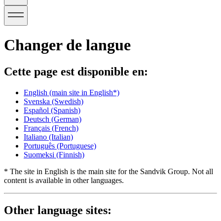
Changer de langue
Cette page est disponible en:
English
(main site in English*)
Svenska
(Swedish)
Español
(Spanish)
Deutsch
(German)
Français
(French)
Italiano
(Italian)
Português
(Portuguese)
Suomeksi
(Finnish)
* The site in English is the main site for the Sandvik Group. Not all
content is available in other languages.
Other language sites: