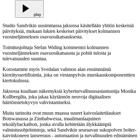
play
Studio Sandvikin uusimmassa jaksossa käsitellään yhtiön keskeisiä
päivityksiä, mukaan lukien keskeiset päivitykset kolmannen
vuosineljänneksen osavuosikatsauksesta.
Toimitusjohtaja Stefan Widing kommentoi kolmannen
vuosineljänneksen osavuosikatsausta ja pohtii tulosta ja
tulevaisuuden suuntaa.
Korostamme myös Svedalan valimon alan ensimmäistä
kierrätyssertifiointia, joka on virstanpylväs murskauskomponenttien
kiertokulussa.
Jaksossa kuullaan näkemyksiä kyberturvallisuusasiantuntija Monika
Kullbergilta, joka jakaa käytännön neuvoja digitaalisen
häiriönsietokyvyn vahvistamiseksi.
Muita tarinoita ovat muun muassa suuret kaivoslaitetilaukset
Botswanassa ja Zimbabwessa, maailmanlaajuinen
tekoälyhackathon, jonka avulla kehitetään älykkäämpiä
valmistusohjelmistoja, sekä Sandvikin seuraavan sukupolven bolter-
kaivinkoneen lanseeraus - automaation ja turvallisuuden edistäminen