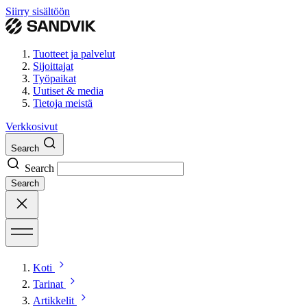
Siirry sisältöön
Tuotteet ja palvelut
Sijoittajat
Työpaikat
Uutiset & media
Tietoja meistä
Verkkosivut
Search
Search
Search
Koti
Tarinat
Artikkelit