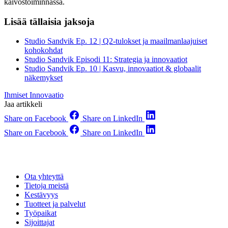
kaivostoiminnassa.
Lisää tällaisia jaksoja
Studio Sandvik Ep. 12 | Q2-tulokset ja maailmanlaajuiset
kohokohdat
Studio Sandvik Episodi 11: Strategia ja innovaatiot
Studio Sandvik Ep. 10 | Kasvu, innovaatiot & globaalit
näkemykset
Ihmiset
Innovaatio
Jaa artikkeli
Share on Facebook
Share on LinkedIn
Share on Facebook
Share on LinkedIn
Ota yhteyttä
Tietoja meistä
Kestävyys
Tuotteet ja palvelut
Työpaikat
Sijoittajat