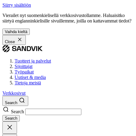
Siirry sisältöön
Vierailet nyt suomenkielisellä verkkosivustollamme. Haluaisitko
siirtyä englanninkielisille sivuillemme, joilla on kattavammat tiedot?
Vaihda kieltä
Close
Tuotteet ja palvelut
Sijoittajat
Työpaikat
Uutiset & media
Tietoja meistä
Verkkosivut
Search
Search
Search