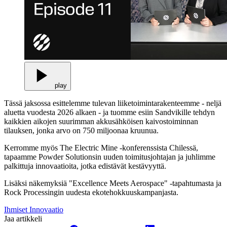
play
Tässä jaksossa esittelemme tulevan liiketoimintarakenteemme - neljä
aluetta vuodesta 2026 alkaen - ja tuomme esiin Sandvikille tehdyn
kaikkien aikojen suurimman akkusähköisen kaivostoiminnan
tilauksen, jonka arvo on 750 miljoonaa kruunua.
Kerromme myös The Electric Mine -konferenssista Chilessä,
tapaamme Powder Solutionsin uuden toimitusjohtajan ja juhlimme
palkittuja innovaatioita, jotka edistävät kestävyyttä.
Lisäksi näkemyksiä "Excellence Meets Aerospace" -tapahtumasta ja
Rock Processingin uudesta ekotehokkuuskampanjasta.
Ihmiset
Innovaatio
Jaa artikkeli