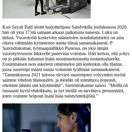
Kun Sayali Patil aloitti harjoittelijana Sandvikilla joulukuussa 2020,
hän oli yksi 17:stä samaan aikaan palkatusta naisesta. Luku on
tärkeä. Vuorotyötä koskevien säännösten noudattamiseksi on aina
oltava vähintään kymmenen naista töissä samanaikaisesti. P
Surendrakumar, työmaapäällikkö Punessa, on yksi tämän
vuorotyövuoron liikkeelle panevista voimista. Hän kertoo, että yritys
on jo pitkään halunnut lisätä monimuotoisuutta tuotantoalueella.
Ensimmäisen ison askeleen ottamiseksi piti kuitenkin olla tilanne,
jossa suurempi määrä naisia voitaisiin työllistää samanaikaisesti.
"Tammikuussa 2021 tulossa olevien suurempien volyymien myötä
saimme vihdoin tilaisuuden, ja meidän oli toimittava nopeasti,
ettemme jättäisi sitä käyttämättä", Surendrakumar sanoo. "Meillä oli
runsaasti hyviä ehdokkaita, ja nyt meillä on tarvittava perusmäärä,
joten voimme helposti lisätä lisää naistyöntekijöitä."