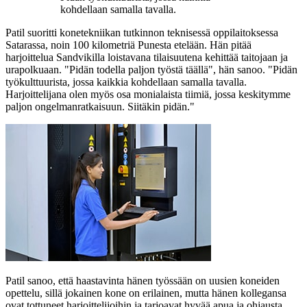
kohdellaan samalla tavalla.
Patil suoritti konetekniikan tutkinnon teknisessä oppilaitoksessa
Satarassa, noin 100 kilometriä Punesta etelään. Hän pitää
harjoittelua Sandvikilla loistavana tilaisuutena kehittää taitojaan ja
urapolkuaan. "Pidän todella paljon työstä täällä", hän sanoo. "Pidän
työkulttuurista, jossa kaikkia kohdellaan samalla tavalla.
Harjoittelijana olen myös osa monialaista tiimiä, jossa keskitymme
paljon ongelmanratkaisuun. Siitäkin pidän."
Patil sanoo, että haastavinta hänen työssään on uusien koneiden
opettelu, sillä jokainen kone on erilainen, mutta hänen kollegansa
ovat tottuneet harjoittelijoihin ja tarjoavat hyvää apua ja ohjausta.