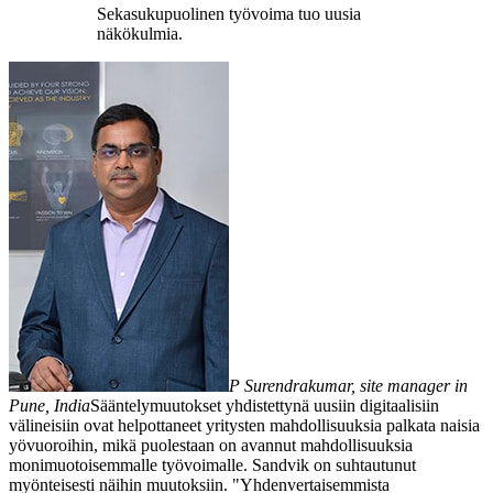
Sekasukupuolinen työvoima tuo uusia
näkökulmia.
P Surendrakumar, site manager in
Pune, India
Sääntelymuutokset yhdistettynä uusiin digitaalisiin
välineisiin ovat helpottaneet yritysten mahdollisuuksia palkata naisia
yövuoroihin, mikä puolestaan on avannut mahdollisuuksia
monimuotoisemmalle työvoimalle. Sandvik on suhtautunut
myönteisesti näihin muutoksiin. "Yhdenvertaisemmista