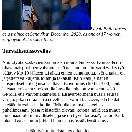
Sayali Patil started
as a trainee at Sandvik in December 2020, as one of 17 women
employed at the same time.
Turvallisuussovellus
Vuorotyötä koskevien säännösten noudattamiseksi työmaalla on
oltava naispuolinen valvonta sekä naispuolinen turvamies. Jos työ
päättyy klo 19 jälkeen tai alkaa ennen aamukuutta, työnantajan on
järjestettävä kuljetus töihin ja takaisin. Kun Patil ja hänen
naispuoliset kollegansa päättävät työvuoronsa kello 23.00, heidät
haetaan erikseen vuokratulla bussilla, joka on varustettu sekä
GPS:llä että valvontakameralla. Lisävarotoimena bussia seuraa
vartija, joka seuraa naisia ovelle asti varmistaakseen, että heidät
jätetään turvallisesti kotiin. "Minulla on myös sovellus
puhelimessani, jossa rekisteröin olevani kotona, mikä saa minut
tuntemaan oloni turvalliseksi, ja se on hyvin tärkeää", sanoo Patil,
joka jakaa asunnon joidenkin uusien työystäviensä kanssa.
Pidän työkulttuurista, jossa kaikkia