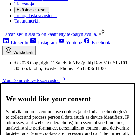
Tietosuoja
Evästeasetukset
Tietoja tästä sivustosta
Tavaramerkit
Tämän sivun sisältö on käännetty tekoälyn avulla.
LinkedIn
Instagram
Youtube
Facebook
Vaihda kieli
© 2026 Copyright © Sandvik AB; (publ) Box 510, SE-101
30 Stockholm, Sweden Phone: +46 8 456 11 00
Muut Sandvik-verkkosivustot
We would like your consent
Sandvik and our vendors use cookies (and similar technologies)
to collect and process personal data (such as device identifiers, IP
addresses, and website interactions) for essential site functions,
analyzing site performance, personalizing content, and delivering
targeted ads. Some cookies are necessary and can’t be turned off,