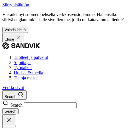
Siirry sisältöön
Vierailet nyt suomenkielisellä verkkosivustollamme. Haluaisitko
siirtyä englanninkielisille sivuillemme, joilla on kattavammat tiedot?
Vaihda kieltä
Close
Tuotteet ja palvelut
Sijoittajat
Työpaikat
Uutiset & media
Tietoja meistä
Verkkosivut
Search
Search
Search