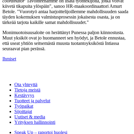
coordinator
"Tavoitteenamme on lisätä työntekijöitä, jotka voivat
kiivetä tikapuita ylöspäin", sanoo HR-maakoordinaattori Amurt
Betole. "Vuorotyö antaa harjoittelijoillemme mahdollisuuden saada
täyden kokemuksen valmistusprosessin jokaisesta osasta, ja on
tärkeää tarjota kaikille samat mahdollisuudet."
Monimuotoisuusaloite on herättänyt Punessa paljon kiinnostusta.
Muut yksiköt ovat jo huomanneet sen hyödyt, ja Betole ennustaa,
että useat yhtiön seitsemästä muusta tuotantoyksiköstä Intiassa
seuraavat pian perässä.
Ihmiset
Ota yhteyttä
Tietoja meistä
Kestävyys
Tuotteet ja palvelut
Työpaikat
Sijoittajat
Uutiset & media
Yrityksen hallinnointi
Speak Up – raportoi huolesi