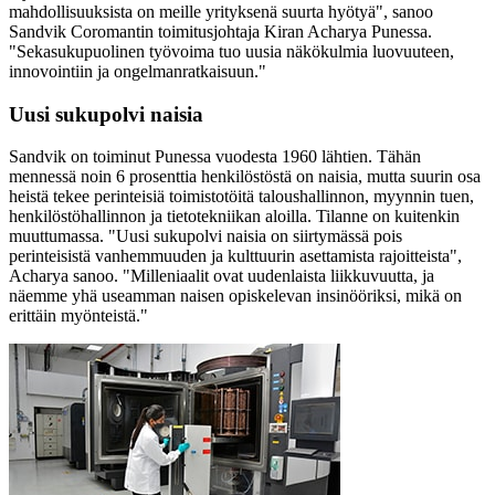
mahdollisuuksista on meille yrityksenä suurta hyötyä", sanoo
Sandvik Coromantin toimitusjohtaja Kiran Acharya Punessa.
"Sekasukupuolinen työvoima tuo uusia näkökulmia luovuuteen,
innovointiin ja ongelmanratkaisuun."
Uusi sukupolvi naisia
Sandvik on toiminut Punessa vuodesta 1960 lähtien. Tähän
mennessä noin 6 prosenttia henkilöstöstä on naisia, mutta suurin osa
heistä tekee perinteisiä toimistotöitä taloushallinnon, myynnin tuen,
henkilöstöhallinnon ja tietotekniikan aloilla. Tilanne on kuitenkin
muuttumassa. "Uusi sukupolvi naisia on siirtymässä pois
perinteisistä vanhemmuuden ja kulttuurin asettamista rajoitteista",
Acharya sanoo. "Milleniaalit ovat uudenlaista liikkuvuutta, ja
näemme yhä useamman naisen opiskelevan insinööriksi, mikä on
erittäin myönteistä."