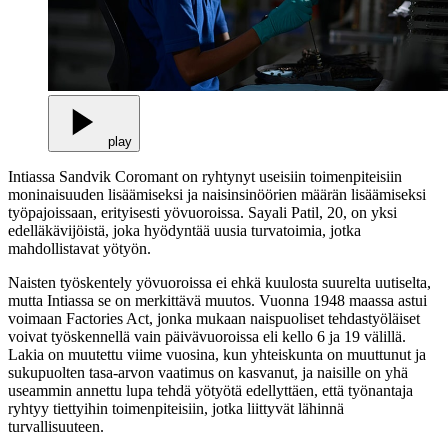
play
Intiassa Sandvik Coromant on ryhtynyt useisiin toimenpiteisiin
moninaisuuden lisäämiseksi ja naisinsinöörien määrän lisäämiseksi
työpajoissaan, erityisesti yövuoroissa. Sayali Patil, 20, on yksi
edelläkävijöistä, joka hyödyntää uusia turvatoimia, jotka
mahdollistavat yötyön.
Naisten työskentely yövuoroissa ei ehkä kuulosta suurelta uutiselta,
mutta Intiassa se on merkittävä muutos. Vuonna 1948 maassa astui
voimaan Factories Act, jonka mukaan naispuoliset tehdastyöläiset
voivat työskennellä vain päivävuoroissa eli kello 6 ja 19 välillä.
Lakia on muutettu viime vuosina, kun yhteiskunta on muuttunut ja
sukupuolten tasa-arvon vaatimus on kasvanut, ja naisille on yhä
useammin annettu lupa tehdä yötyötä edellyttäen, että työnantaja
ryhtyy tiettyihin toimenpiteisiin, jotka liittyvät lähinnä
turvallisuuteen.