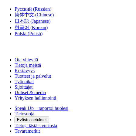
Русский
(Russian)
简体中文
(Chinese)
日本語
(Japanese)
한국어
(Korean)
Polski
(Polish)
Ota yhteyttä
Tietoja meistä
Kestävyys
Tuotteet ja palvelut
Työpaikat
Sijoittajat
Uutiset & media
Yrityksen hallinnointi
Speak Up – raportoi huolesi
Tietosuoja
Evästeasetukset
Tietoja tästä sivustosta
Tavaramerkit