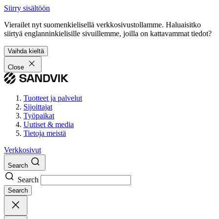
Siirry sisältöön
Vierailet nyt suomenkielisellä verkkosivustollamme. Haluaisitko
siirtyä englanninkielisille sivuillemme, joilla on kattavammat tiedot?
Vaihda kieltä
Close
Tuotteet ja palvelut
Sijoittajat
Työpaikat
Uutiset & media
Tietoja meistä
Verkkosivut
Search
Search
Search