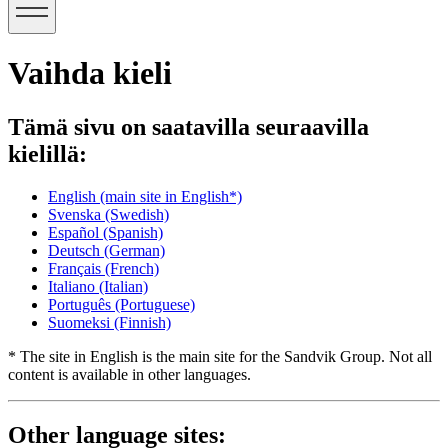
Vaihda kieli
Tämä sivu on saatavilla seuraavilla
kielillä:
English
(main site in English*)
Svenska
(Swedish)
Español
(Spanish)
Deutsch
(German)
Français
(French)
Italiano
(Italian)
Português
(Portuguese)
Suomeksi
(Finnish)
* The site in English is the main site for the Sandvik Group. Not all
content is available in other languages.
Other language sites: