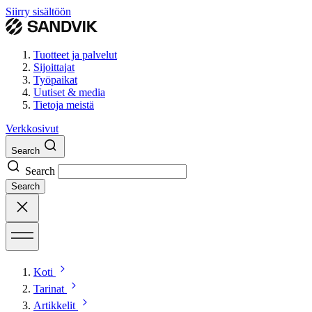
Siirry sisältöön
Tuotteet ja palvelut
Sijoittajat
Työpaikat
Uutiset & media
Tietoja meistä
Verkkosivut
Search
Search
Search
Koti
Tarinat
Artikkelit