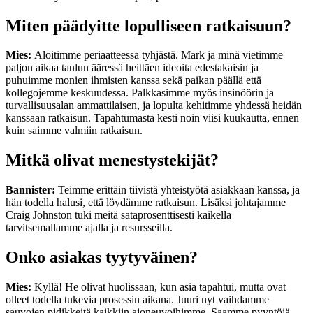
Miten päädyitte lopulliseen ratkaisuun?
Mies:
Aloitimme periaatteessa tyhjästä. Mark ja minä vietimme
paljon aikaa taulun ääressä heittäen ideoita edestakaisin ja
puhuimme monien ihmisten kanssa sekä paikan päällä että
kollegojemme keskuudessa. Palkkasimme myös insinöörin ja
turvallisuusalan ammattilaisen, ja lopulta kehitimme yhdessä heidän
kanssaan ratkaisun. Tapahtumasta kesti noin viisi kuukautta, ennen
kuin saimme valmiin ratkaisun.
Mitkä olivat menestystekijät?
Bannister:
Teimme erittäin tiivistä yhteistyötä asiakkaan kanssa, ja
hän todella halusi, että löydämme ratkaisun. Lisäksi johtajamme
Craig Johnston tuki meitä sataprosenttisesti kaikella
tarvitsemallamme ajalla ja resursseilla.
Onko asiakas tyytyväinen?
Mies:
Kyllä! He olivat huolissaan, kun asia tapahtui, mutta ovat
olleet todella tukevia prosessin aikana. Juuri nyt vaihdamme
sauvojen pidikkeitä kaikkiin ajoneuvoihimme. Saamme pyyntöjä