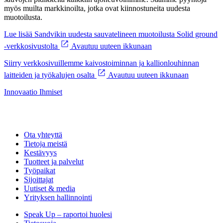
myös muilta markkinoilta, jotka ovat kiinnostuneita uudesta
muotoilusta.
Lue lisää Sandvikin uudesta sauvatelineen muotoilusta Solid ground
-verkkosivustolta
Avautuu uuteen ikkunaan
Siirry verkkosivuillemme kaivostoiminnan ja kallionlouhinnan
laitteiden ja työkalujen osalta
Avautuu uuteen ikkunaan
Innovaatio
Ihmiset
Ota yhteyttä
Tietoja meistä
Kestävyys
Tuotteet ja palvelut
Työpaikat
Sijoittajat
Uutiset & media
Yrityksen hallinnointi
Speak Up – raportoi huolesi