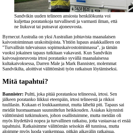
Sandvikin uuden telineen ansiosta henkilökunta voi
kuljettaa poratankoja turvallisesti ja varmasti ilman, että
ne liukuvat tai putoavat ajoneuvosta.
Byrnecut Australia on yksi Australian johtavista maanalaisen
kaivostoiminnan urakoitsijoista. Yhtiön lupaus asiakkailleen on
"Turvallisin tulevaisuus sopimuskaivostoiminnassa", ja tämän
vuoksi jokainen tapaus tutkitaan vakavasti. Kun Sandvikin
kaivosajoneuvosta irtosi poratanko syvällä maanalaisessa
kultakaivoksessa, Darren Male ja Mark Bannister, molemmat
Sandvikilta, aloittivat välittömästi työn ratkaisun löytämiseksi.
Mitä tapahtui?
Bannister:
Pultti, joka pitää poratankoa telineessä, irtosi. Sen
jälkeen poratanko liikkui eteenpäin, irtosi telineestä ja rikkoi
tuulilasin. Kukaan ei loukkaantunut, mutta läheltä piti. Tapaus sai
meidät huomaamaan suunnittelun heikkouden. Asiakas käynnisti
välittömästi tutkimuksen, johon osallistuimme, mutta meidän oli
myös löydettävä nopea ja turvallinen ratkaisu, jotta vastaavaa ei enää
tapahtuisi. Ratkaisimme välittömän seisokin 48 tunnissa, mutta
aloimme myös luoda vankempaa, pitkän aikavälin ratkaisua.