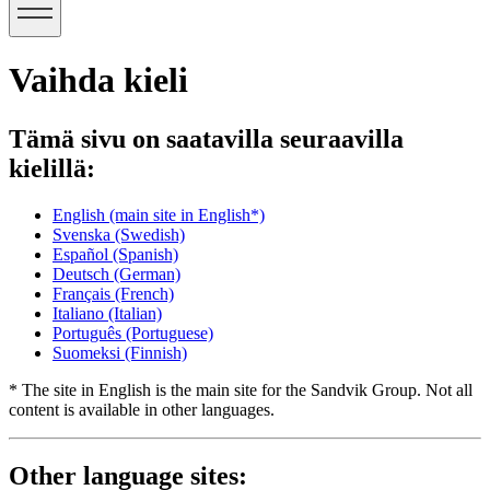
Vaihda kieli
Tämä sivu on saatavilla seuraavilla
kielillä:
English
(main site in English*)
Svenska
(Swedish)
Español
(Spanish)
Deutsch
(German)
Français
(French)
Italiano
(Italian)
Português
(Portuguese)
Suomeksi
(Finnish)
* The site in English is the main site for the Sandvik Group. Not all
content is available in other languages.
Other language sites: