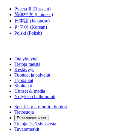
Русский
(Russian)
简体中文
(Chinese)
日本語
(Japanese)
한국어
(Korean)
Polski
(Polish)
Ota yhteyttä
Tietoja meistä
Kestävyys
Tuotteet ja palvelut
Työpaikat
Sijoittajat
Uutiset & media
Yrityksen hallinnointi
Speak Up – raportoi huolesi
Tietosuoja
Evästeasetukset
Tietoja tästä sivustosta
Tavaramerkit