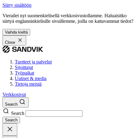
Siirry sisältöön
Vierailet nyt suomenkielisellä verkkosivustollamme. Haluaisitko
siirtyä englanninkielisille sivuillemme, joilla on kattavammat tiedot?
Vaihda kieltä
Close
Tuotteet ja palvelut
Sijoittajat
Työpaikat
Uutiset & media
Tietoja meistä
Verkkosivut
Search
Search
Search