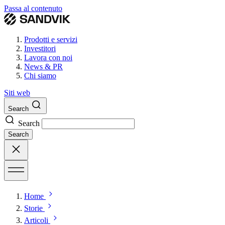
Passa al contenuto
Prodotti e servizi
Investitori
Lavora con noi
News & PR
Chi siamo
Siti web
Search
Search
Search
Home
Storie
Articoli