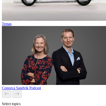
Temas
Conozca Sandvik Podcast
Select topics