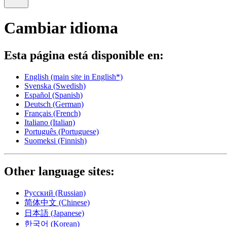
Cambiar idioma
Esta página está disponible en:
English
(main site in English*)
Svenska
(Swedish)
Español
(Spanish)
Deutsch
(German)
Français
(French)
Italiano
(Italian)
Português
(Portuguese)
Suomeksi
(Finnish)
Other language sites:
Русский
(Russian)
简体中文
(Chinese)
日本語
(Japanese)
한국어
(Korean)