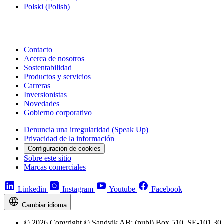
Polski
(Polish)
Contacto
Acerca de nosotros
Sostentabilidad
Productos y servicios
Carreras
Inversionistas
Novedades
Gobierno corporativo
Denuncia una irregularidad (Speak Up)
Privacidad de la información
Configuración de cookies
Sobre este sitio
Marcas comerciales
Linkedin
Instagram
Youtube
Facebook
Cambiar idioma
© 2026 Copyright © Sandvik AB; (publ) Box 510, SE-101 30