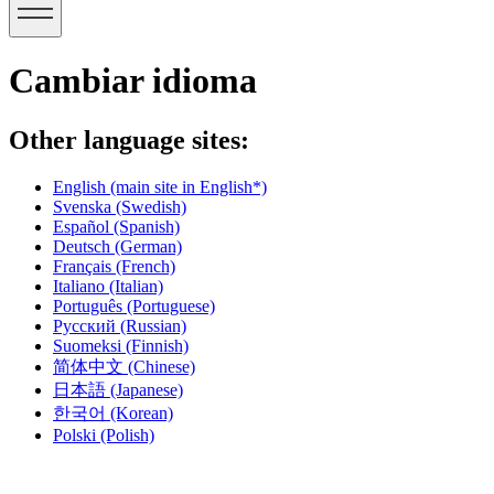
Cambiar idioma
Other language sites:
English
(main site in English*)
Svenska
(Swedish)
Español
(Spanish)
Deutsch
(German)
Français
(French)
Italiano
(Italian)
Português
(Portuguese)
Русский
(Russian)
Suomeksi
(Finnish)
简体中文
(Chinese)
日本語
(Japanese)
한국어
(Korean)
Polski
(Polish)