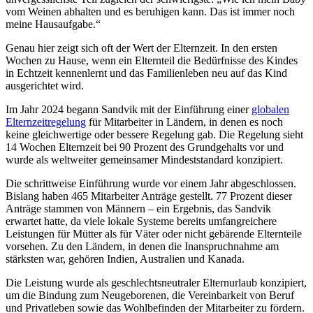
vom Weinen abhalten und es beruhigen kann. Das ist immer noch
meine Hausaufgabe.“
Genau hier zeigt sich oft der Wert der Elternzeit. In den ersten
Wochen zu Hause, wenn ein Elternteil die Bedürfnisse des Kindes
in Echtzeit kennenlernt und das Familienleben neu auf das Kind
ausgerichtet wird.
Im Jahr 2024 begann Sandvik mit der Einführung einer
globalen
Elternzeitregelung
für Mitarbeiter in Ländern, in denen es noch
keine gleichwertige oder bessere Regelung gab. Die Regelung sieht
14 Wochen Elternzeit bei 90 Prozent des Grundgehalts vor und
wurde als weltweiter gemeinsamer Mindeststandard konzipiert.
Die schrittweise Einführung wurde vor einem Jahr abgeschlossen.
Bislang haben 465 Mitarbeiter Anträge gestellt. 77 Prozent dieser
Anträge stammen von Männern – ein Ergebnis, das Sandvik
erwartet hatte, da viele lokale Systeme bereits umfangreichere
Leistungen für Mütter als für Väter oder nicht gebärende Elternteile
vorsehen. Zu den Ländern, in denen die Inanspruchnahme am
stärksten war, gehören Indien, Australien und Kanada.
Die Leistung wurde als geschlechtsneutraler Elternurlaub konzipiert,
um die Bindung zum Neugeborenen, die Vereinbarkeit von Beruf
und Privatleben sowie das Wohlbefinden der Mitarbeiter zu fördern.