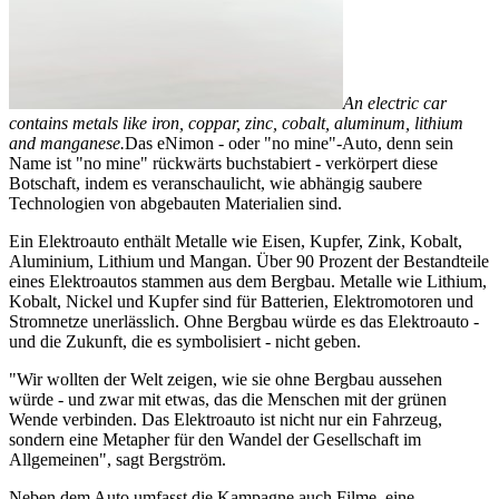
An electric car
contains metals like iron, coppar, zinc, cobalt, aluminum, lithium
and manganese.
Das eNimon - oder "no mine"-Auto, denn sein
Name ist "no mine" rückwärts buchstabiert - verkörpert diese
Botschaft, indem es veranschaulicht, wie abhängig saubere
Technologien von abgebauten Materialien sind.
Ein Elektroauto enthält Metalle wie Eisen, Kupfer, Zink, Kobalt,
Aluminium, Lithium und Mangan. Über 90 Prozent der Bestandteile
eines Elektroautos stammen aus dem Bergbau. Metalle wie Lithium,
Kobalt, Nickel und Kupfer sind für Batterien, Elektromotoren und
Stromnetze unerlässlich. Ohne Bergbau würde es das Elektroauto -
und die Zukunft, die es symbolisiert - nicht geben.
"Wir wollten der Welt zeigen, wie sie ohne Bergbau aussehen
würde - und zwar mit etwas, das die Menschen mit der grünen
Wende verbinden. Das Elektroauto ist nicht nur ein Fahrzeug,
sondern eine Metapher für den Wandel der Gesellschaft im
Allgemeinen", sagt Bergström.
Neben dem Auto umfasst die Kampagne auch Filme, eine