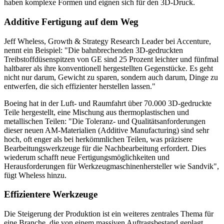
haben komplexe Formen und eignen sich für den 3D-Druck.
Additive Fertigung auf dem Weg
Jeff Wheless, Growth & Strategy Research Leader bei Accenture,
nennt ein Beispiel: "Die bahnbrechenden 3D-gedruckten
Treibstoffdüsenspitzen von GE sind 25 Prozent leichter und fünfmal
haltbarer als ihre konventionell hergestellten Gegenstücke. Es geht
nicht nur darum, Gewicht zu sparen, sondern auch darum, Dinge zu
entwerfen, die sich effizienter herstellen lassen."
Boeing hat in der Luft- und Raumfahrt über 70.000 3D-gedruckte
Teile hergestellt, eine Mischung aus thermoplastischen und
metallischen Teilen: "Die Toleranz- und Qualitätsanforderungen
dieser neuen AM-Materialien (Additive Manufacturing) sind sehr
hoch, oft enger als bei herkömmlichen Teilen, was präzisere
Bearbeitungswerkzeuge für die Nachbearbeitung erfordert. Dies
wiederum schafft neue Fertigungsmöglichkeiten und
Herausforderungen für Werkzeugmaschinenhersteller wie Sandvik",
fügt Wheless hinzu.
Effizientere Werkzeuge
Die Steigerung der Produktion ist ein weiteres zentrales Thema für
eine Branche, die von einem massiven Auftragsbestand geplagt