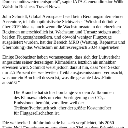
Durchschnittswerten entspricht", sagte IATA-Generaldirektor Willie
Walsh in Business Travel News.
John Schmidt, Global Aerospace Lead beim Beratungsunternehmen
Accenture, teilt die optimistische Sichtweise: "Wir sind definitiv
über 2019 hinaus, auch wenn die Wachstumsrate in den einzelnen
Regionen unterschiedlich ist. Wachstum und Umsatz steigen auch
bei den Flugzeugherstellern, und obwohl weniger Flugzeuge
ausgeliefert wurden, hat der Bereich MRO (Wartung, Reparatur und
Überholung) das Wachstum im Jahresvergleich 2024 angetrieben."
Einige Beobachter haben vorausgesagt, dass sich der Luftverkehr
angesichts seiner derzeitigen Klimabilanz letztlich als unhaltbar
erweisen wird. Schmidt weist jedoch darauf hin, dass "der Sektor
nur 2,5 Prozent der weltweiten Treibhausgasemissionen verursacht,
was nur ein Bruchteil dessen ist, was die gesamte Lkw-Flotte
ausstößt."
Die Branche hat sich schon lange vor dem Aufkommen
des Klimawandels um eine Verringerung der CO₂-
Emissionen bemüht, vor allem weil der
Treibstoffverbrauch seit jeher der größte Kostentreiber
für Fluggesellschaften ist.
Die weltweite Luftfahrtindustrie hat sich verpflichtet, bis 2050
Netto-Null-Emissionen zu erreichen, ein Ziel, zu dem Schmidt sagt: