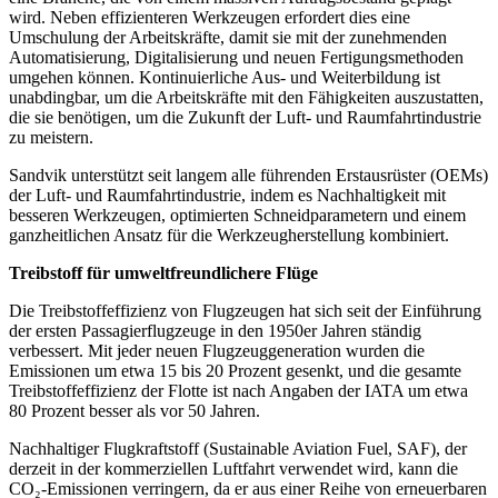
wird. Neben effizienteren Werkzeugen erfordert dies eine
Umschulung der Arbeitskräfte, damit sie mit der zunehmenden
Automatisierung, Digitalisierung und neuen Fertigungsmethoden
umgehen können. Kontinuierliche Aus- und Weiterbildung ist
unabdingbar, um die Arbeitskräfte mit den Fähigkeiten auszustatten,
die sie benötigen, um die Zukunft der Luft- und Raumfahrtindustrie
zu meistern.
Sandvik unterstützt seit langem alle führenden Erstausrüster (OEMs)
der Luft- und Raumfahrtindustrie, indem es Nachhaltigkeit mit
besseren Werkzeugen, optimierten Schneidparametern und einem
ganzheitlichen Ansatz für die Werkzeugherstellung kombiniert.
Treibstoff für umweltfreundlichere Flüge
Die Treibstoffeffizienz von Flugzeugen hat sich seit der Einführung
der ersten Passagierflugzeuge in den 1950er Jahren ständig
verbessert. Mit jeder neuen Flugzeuggeneration wurden die
Emissionen um etwa 15 bis 20 Prozent gesenkt, und die gesamte
Treibstoffeffizienz der Flotte ist nach Angaben der IATA um etwa
80 Prozent besser als vor 50 Jahren.
Nachhaltiger Flugkraftstoff (Sustainable Aviation Fuel, SAF), der
derzeit in der kommerziellen Luftfahrt verwendet wird, kann die
CO₂-Emissionen verringern, da er aus einer Reihe von erneuerbaren