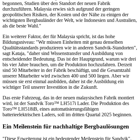
begonnen, Studien über den Standort der neuen Fabrik
durchzuführen. Malaysia erwies sich aufgrund der geringen
geopolitischen Risiken, der Kosten und der Nähe zu einigen der
wichtigsten Bergbauländer der Welt, wie Indonesien und Australien,
als die beste Wahl."
Ein weiterer Faktor, der für Malaysia spricht, ist das hohe
Bildungsniveau: "Wir müssen Einheiten mit genau denselben
Qualitätsstandards produzieren wie in anderen Sandvik-Standorten",
sagt Kataja, "daher sind Wissenstransfer und Ausbildung von
entscheidender Bedeutung. Das ist der Hauptgrund, warum wir drei
bis vier Jahre brauchen, um die Produktion hochzufahren. Derzeit
sind 50 Mitarbeiter in der Fabrik beschäftigt, und die Gesamtzahl
unserer Mitarbeiter wird zwischen 400 und 500 liegen. Aber wir
müssen sie erst einmal ausbilden, daher ist die Ausbildung ein
wichtiger Teil unserer Investition in die Zukunft.
Das erste Fahrzeug, das in der neuen malaysischen Fabrik montiert
wird, ist der Sandvik Toro™ LH517i Lader. Die Produktion des
Toro™ LH518iB, eines automatisierungsfähigen
batterieelektrischen Laders, soll im dritten Quartal 2025 beginnen.
Ein Meilenstein für nachhaltige Bergbaulösungen
"Diese Erweiterung ist ein bedeutender Meilenstein für Sandvik",