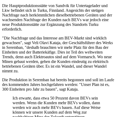
Die Hauptproduktionsstätte von Sandvik für Untertagelader und
Lkw befindet sich in Turku, Finnland. Angesichts der stetigen
Nachfrage nach herkömmlichen dieselbetriebenen Geräten und der
wachsenden Nachfrage der Kunden nach BEVs war jedoch eine
neue Produktionsstätte zur Ergänzung des Standorts Turku
erforderlich.
"Die Nachfrage und das Interesse am BEV-Markt sind wirklich
gewachsen", sagt Veli Olavi Kataja, der Geschäftsführer des Werks
in Seremban, "deshalb brauchten wir mehr Platz für den Bau der
Einheiten und der Batteriekäfige. Dies ist Teil des weltweiten
Trends, denn auch Elektroautos sind auf dem Vormarsch. Wo neue
Minen gebaut werden, gehen die Kunden eindeutig zu elektrisch
betriebenen Geräten über. Es ist ein Wandel, und dieser Wandel
nimmt zu.
Die Produktion in Seremban hat bereits begonnen und soll im Laufe
des kommenden Jahres hochgefahren werden: "Unser Plan ist es,
300 Einheiten pro Jahr zu bauen", sagt Kataja.
Ich erwarte, dass etwa 50 Prozent davon BEVs sein
werden. Wenn die Kunden mehr BEVs wollen, dann
werden wir auch mehr BEVs bauen. Auf diese Weise
können wir unsere Kunden auf dem Weg zur
nachhaltigen Mine der Zukunft unterstützen.