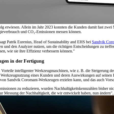
folg erwiesen. Allein im Jahr 2023 konnten die Kunden damit fast zwei
ergieverbrauch und CO₂-Emissionen messen können.
sagt Patrik Eurenius, Head of Sustainability and EHS bei
Sandvik Cor
nen und den Analyzer nutzen, um die richtigen Entscheidungen zu treff
n, wie sie ihre Effizienz verbessern können."
ugen in der Fertigung
n Vorteile intelligenter Werkzeugmaschinen, wie z. B. die Steigerung d
der Werkzeugnutzung eines Kunden und deren Auswirkungen auf seinen Be
 von Sandvik Coromant-Werkzeugen erzielen kann, und das auch Vorsch
missionen zu reduzieren, wurden Nachhaltigkeitskennzahlen bisher nic
 Messung der Nachhaltigkeit, die wir entwickelt haben, nun ändern", 