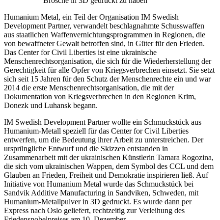
Brosche in 3D gedruckt zu haben
Humanium Metal, ein Teil der Organisation IM Swedish
Development Partner, verwandelt beschlagnahmte Schusswaffen
aus staatlichen Waffenvernichtungsprogrammen in Regionen, die
von bewaffneter Gewalt betroffen sind, in Güter für den Frieden.
Das Center for Civil Liberties ist eine ukrainische
Menschenrechtsorganisation, die sich für die Wiederherstellung der
Gerechtigkeit für alle Opfer von Kriegsverbrechen einsetzt. Sie setzt
sich seit 15 Jahren für den Schutz der Menschenrechte ein und war
2014 die erste Menschenrechtsorganisation, die mit der
Dokumentation von Kriegsverbrechen in den Regionen Krim,
Donezk und Luhansk begann.
IM Swedish Development Partner wollte ein Schmuckstück aus
Humanium-Metall speziell für das Center for Civil Liberties
entwerfen, um die Bedeutung ihrer Arbeit zu unterstreichen. Der
ursprüngliche Entwurf und die Skizzen entstanden in
Zusammenarbeit mit der ukrainischen Künstlerin Tamara Rogozina,
die sich vom ukrainischen Wappen, dem Symbol des CCL und dem
Glauben an Frieden, Freiheit und Demokratie inspirieren ließ. Auf
Initiative von Humanium Metal wurde das Schmuckstück bei
Sandvik Additive Manufacturing in Sandviken, Schweden, mit
Humanium-Metallpulver in 3D gedruckt. Es wurde dann per
Express nach Oslo geliefert, rechtzeitig zur Verleihung des
Friedensnobelpreises am 10. Dezember.