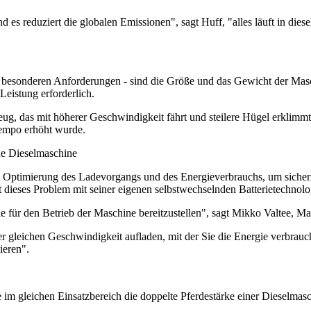
d es reduziert die globalen Emissionen", sagt Huff, "alles läuft in dies
 besonderen Anforderungen - sind die Größe und das Gewicht der Mas
 Leistung erforderlich.
g, das mit höherer Geschwindigkeit fährt und steilere Hügel erklimmt,
Tempo erhöht wurde.
he Dieselmaschine
ie Optimierung des Ladevorgangs und des Energieverbrauchs, um sicherz
t dieses Problem mit seiner eigenen selbstwechselnden Batterietechnolo
e für den Betrieb der Maschine bereitzustellen", sagt Mikko Valtee, M
r gleichen Geschwindigkeit aufladen, mit der Sie die Energie verbrauche
ieren".
ie im gleichen Einsatzbereich die doppelte Pferdestärke einer Dieselm