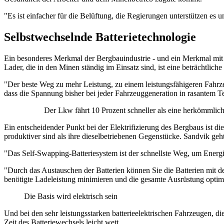
"Es ist einfacher für die Belüftung, die Regierungen unterstützen es un
Selbstwechselnde Batterietechnologie
Ein besonderes Merkmal der Bergbauindustrie - und ein Merkmal mit
Lader, die in den Minen ständig im Einsatz sind, ist eine beträchtliche
"Der beste Weg zu mehr Leistung, zu einem leistungsfähigeren Fahrzeu
dass die Spannung bisher bei jeder Fahrzeuggeneration in rasantem 
Der Lkw fährt 10 Prozent schneller als eine herkömmlic
Ein entscheidender Punkt bei der Elektrifizierung des Bergbaus ist d
produktiver sind als ihre dieselbetriebenen Gegenstücke. Sandvik geh
"Das Self-Swapping-Batteriesystem ist der schnellste Weg, um Energi
"Durch das Austauschen der Batterien können Sie die Batterien mit de
benötigte Ladeleistung minimieren und die gesamte Ausrüstung optim
Die Basis wird elektrisch sein
Und bei den sehr leistungsstarken batterieelektrischen Fahrzeugen, d
Zeit des Batteriewechsels leicht wett.