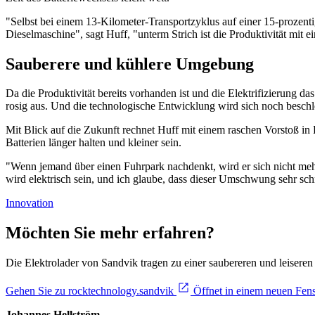
"Selbst bei einem 13-Kilometer-Transportzyklus auf einer 15-prozen
Dieselmaschine", sagt Huff, "unterm Strich ist die Produktivität mit ei
Sauberere und kühlere Umgebung
Da die Produktivität bereits vorhanden ist und die Elektrifizierung d
rosig aus. Und die technologische Entwicklung wird sich noch besch
Mit Blick auf die Zukunft rechnet Huff mit einem raschen Vorstoß in R
Batterien länger halten und kleiner sein.
"Wenn jemand über einen Fuhrpark nachdenkt, wird er sich nicht mehr f
wird elektrisch sein, und ich glaube, dass dieser Umschwung sehr sc
Innovation
Möchten Sie mehr erfahren?
Die Elektrolader von Sandvik tragen zu einer saubereren und leiseren 
Gehen Sie zu rocktechnology.sandvik
Öffnet in einem neuen Fens
Johannes Hellström