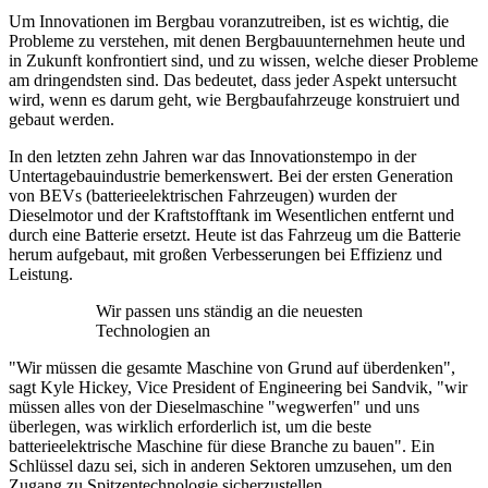
Um Innovationen im Bergbau voranzutreiben, ist es wichtig, die
Probleme zu verstehen, mit denen Bergbauunternehmen heute und
in Zukunft konfrontiert sind, und zu wissen, welche dieser Probleme
am dringendsten sind. Das bedeutet, dass jeder Aspekt untersucht
wird, wenn es darum geht, wie Bergbaufahrzeuge konstruiert und
gebaut werden.
In den letzten zehn Jahren war das Innovationstempo in der
Untertagebauindustrie bemerkenswert. Bei der ersten Generation
von BEVs (batterieelektrischen Fahrzeugen) wurden der
Dieselmotor und der Kraftstofftank im Wesentlichen entfernt und
durch eine Batterie ersetzt. Heute ist das Fahrzeug um die Batterie
herum aufgebaut, mit großen Verbesserungen bei Effizienz und
Leistung.
Wir passen uns ständig an die neuesten
Technologien an
"Wir müssen die gesamte Maschine von Grund auf überdenken",
sagt Kyle Hickey, Vice President of Engineering bei Sandvik, "wir
müssen alles von der Dieselmaschine "wegwerfen" und uns
überlegen, was wirklich erforderlich ist, um die beste
batterieelektrische Maschine für diese Branche zu bauen". Ein
Schlüssel dazu sei, sich in anderen Sektoren umzusehen, um den
Zugang zu Spitzentechnologie sicherzustellen.